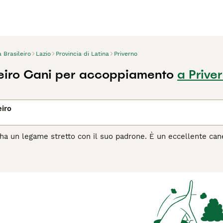
a Brasileiro
Lazio
Provincia di Latina
Priverno
ileiro Cani per accoppiamento
a Prive
eiro
ro ha un legame stretto con il suo padrone. È un eccellente can
pendente. I Fila sono molto affettuosi e si sottomettono sem
no molto gli estranei, e possono reagire con aggressività o evi
olto dominanti nei confronti di altri cani. La città non è un am
nesperto o alle prime armi. Leggi la nostra pagina di consigli s