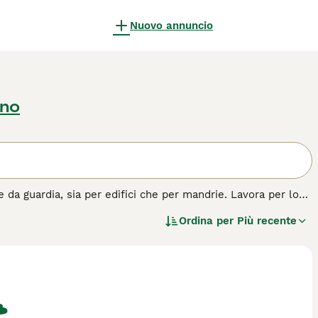
Nuovo annuncio
rno
e da guardia, sia per edifici che per mandrie. Lavora per lo
pre al loro padrone/famiglia, a cui obbediscono con grande
Ordina per
Più recente
tare il contatto. Hanno inoltre un forte senso del territorio,
biente ideale per un Fila. Il Fila Brasileiro non è adatto per
ull'
Fila Brasileiro
per ulteriori informazioni su questa razza