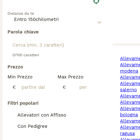
Distanza da te
Parola chiave
0/100 caratteri
allevam
allevamento cani
Prezzo
modena
Min Prezzo
Max Prezzo
allevam
allevamento cani
€
€
salerno
allevam
allevame
Filtri popolari
allevamento cani
bologna
Allevatori con Affisso
allevam
Con Pedigree
allevamento cani
ragusa
allevam