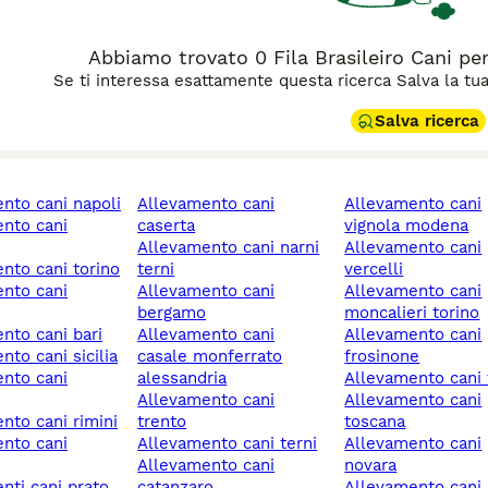
Abbiamo trovato 0 Fila Brasileiro Cani pe
Se ti interessa esattamente questa ricerca Salva la tua r
Salva ricerca
ento cani napoli
allevamento cani
allevamento cani
caserta
vignola modena
allevamento cani narni
allevamento cani
ento cani torino
terni
vercelli
allevamento cani
allevamento cani
bergamo
moncalieri torino
ento cani bari
allevamento cani
allevamento cani
nto cani sicilia
casale monferrato
frosinone
alessandria
allevamento cani
allevamento cani
allevamento cani
ento cani rimini
trento
toscana
allevamento cani terni
allevamento cani
allevamento cani
novara
enti cani prato
catanzaro
allevamento cani rivoli