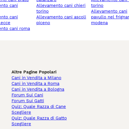
allevamento cani chieri
torino
torino
allevamento cani
allevamento cani ascoli
pavullo nel frigna
 lecce
piceno
modena
ento cani roma
Altre Pagine Popolari
Cani in Vendita a Milano
Cani in Vendita a Roma
Cani in Vendita a Bologna
Forum Sui Cani
Forum Sui Gatti
Quiz: Quale Razza di Cane
Scegliere
Quiz: Quale Razza di Gatto
Scegliere