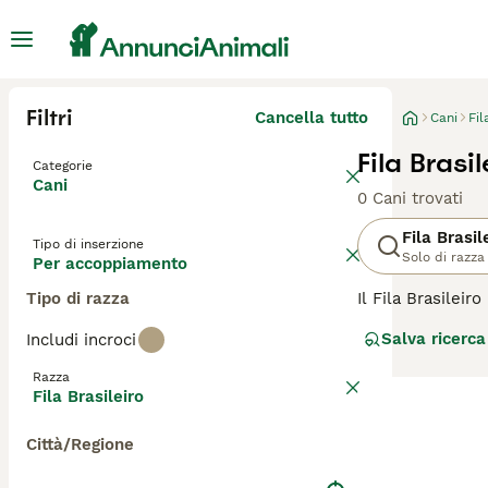
Filtri
Cancella tutto
Cani
Fil
Fila Bras
Categorie
Cani
0 Cani trovati
Fila Brasil
Tipo di inserzione
Solo di razza
Per accoppiamento
Tipo di razza
Il Fila Brasilei
più in modo indi
Salva ricerca
Includi incroci
fedeltà. Non ama
il che li rende m
Razza
un proprietario i
Fila Brasileiro
di cane.
Città/Regione