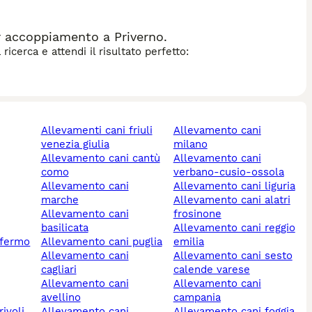
r accoppiamento a Priverno.
icerca e attendi il risultato perfetto:
allevamenti cani friuli
allevamento cani
venezia giulia
milano
allevamento cani cantù
allevamento cani
como
verbano-cusio-ossola
allevamento cani
allevamento cani liguria
marche
allevamento cani alatri
allevamento cani
frosinone
basilicata
allevamento cani reggio
 fermo
allevamento cani puglia
emilia
allevamento cani
allevamento cani sesto
cagliari
calende varese
allevamento cani
allevamento cani
avellino
campania
allevamento cani
allevamento cani foggia