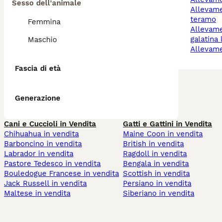
Sesso dell'animale
allevamento cani
teramo
Femmina
allevamento cani
galatina
Maschio
allevam
Fascia di età
Generazione
Cani e Cuccioli in Vendita
Gatti e Gattini in Vendita
Chihuahua in vendita
Maine Coon in vendita
Barboncino in vendita
British in vendita
Labrador in vendita
Ragdoll in vendita
Pastore Tedesco in vendita
Bengala in vendita
Bouledogue Francese in vendita
Scottish in vendita
Jack Russell in vendita
Persiano in vendita
Maltese in vendita
Siberiano in vendita