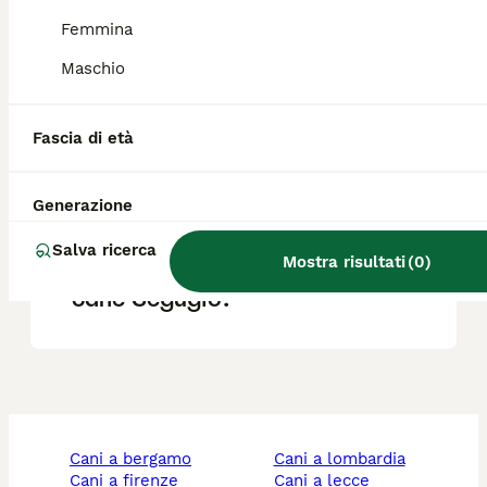
circa 40 euro.
Femmina
Maschio
Qual è il carattere del
segugio svizzero?
Fascia di età
Il Segugio è aggressivo?
Generazione
Salva ricerca
Mostra risultati
(
0
)
Qual è la migliore razza di
cane Segugio?
cani a bergamo
cani a lombardia
cani a firenze
cani a lecce