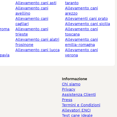
allevamento cani asti
taranto
allevamento cani
allevamento cani
avellino
arezzo
allevamento cani
allevamenti cani prato
cagliari
allevamento cani sicilia
 roma
allevamento cani
allevamento cani
trieste
toscana
allevamento cani alatri
allevamento cani
frosinone
emilia-romagna
allevamento cani lucca
allevamento cani
 pavia
verona
Informazione
Chi siamo
Privacy
Assistenza Clienti
Press
Termini e Condizioni
Allevatori ENCI
Test cane ideale