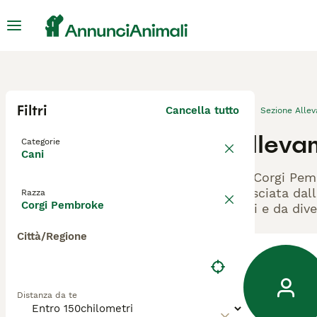
Filtri
Cancella tutto
Sezione Alle
Alleva
Categorie
Cani
Gli Corgi Pem
rilasciata dal
Razza
Corgi Pembroke
cani e da dive
Città/Regione
Distanza da te