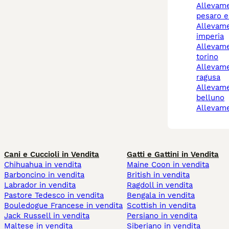
allevamento cani
pesaro e
allevamento cani
imperia
allevamento cani rivoli
torino
allevamento cani
ragusa
allevamento cani
belluno
allevam
Cani e Cuccioli in Vendita
Gatti e Gattini in Vendita
Chihuahua in vendita
Maine Coon in vendita
Barboncino in vendita
British in vendita
Labrador in vendita
Ragdoll in vendita
Pastore Tedesco in vendita
Bengala in vendita
Bouledogue Francese in vendita
Scottish in vendita
Jack Russell in vendita
Persiano in vendita
Maltese in vendita
Siberiano in vendita