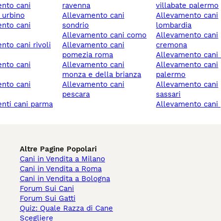
ravenna
villabate palermo
 urbino
allevamento cani
allevamento cani
sondrio
lombardia
allevamento cani como
allevamento cani
allevamento cani
cremona
pomezia roma
allevamento cani
allevamento cani
allevamento cani
monza e della brianza
palermo
allevamento cani
allevamento cani
pescara
sassari
enti cani parma
allevamento cani
Altre Pagine Popolari
Cani in Vendita a Milano
Cani in Vendita a Roma
Cani in Vendita a Bologna
Forum Sui Cani
Forum Sui Gatti
Quiz: Quale Razza di Cane
Scegliere