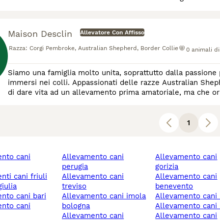
Maison Desclin
Allevatore Con Affisso
Razza:
Corgi Pembroke, Australian Shepherd, Border Collie
0
animali di
Siamo una famiglia molto unita, soprattutto dalla passione p
immersi nei colli. Appassionati delle razze Australian Shepherd, Border Collie e Welsh Corgi Pembroke, abbiamo deciso
di dare vita ad un allevamento prima amatoriale, ma che ora
pochi riproduttori e cucciolate all’anno.
1
allevamento cani
allevamento cani
perugia
gorizia
allevamento cani
allevamento cani
iulia
treviso
benevento
ento cani bari
allevamento cani imola
allevamento cani
bologna
allevamento cani 
allevamento cani
allevamento cani