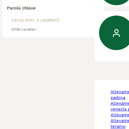
Parola chiave
0/100 caratteri
allevamento cani
padova
allevamenti cani friuli
venezia g
allevam
allevamento cani
teramo