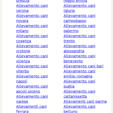
brescia
reggio emilia
allevamento cani
allevamento cani
verona
liguria
allevamento cani
allevamento cani
novara
campobasso
allevamento cani
allevamento cani
milano
palermo
allevamento cani
allevamento cani
cosenza
trento
allevamento cani
allevamento cani
crotone
alessandria
allevamento cani
allevamento cani
vicenza
benevento
allevamento cani
allevamento cani bari
viterbo
allevamento cani
allevamento cani
emilia-romagna
napoli
allevamento cani
allevamento cani
puglia
ascoli piceno
allevamento cani
allevamento cani
caltanissetta
varese
allevamenti cani parma
allevamenti cani
allevamento cani
ferrara
belluno