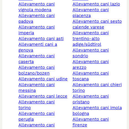
allevamento cani
allevamento cani lazio
vignola modena
allevamento cani
allevamento cani
piacenza
padova
allevamento cani sesto
allevamento cani
calende varese
imperia
allevamento cani
allevamento cani asti
trentino-alto
allevamenti cani a
adige/südtirol
genova
allevamento cani
allevamento cani
sondrio
caserta
allevamento cani
allevamento cani
arezzo
bolzano/bozen
allevamento cani
allevamento cani udine
toscana
allevamento cani
allevamento cani chieri
messina
torino
allevamento cani lecce
allevamento cani
allevamento cani
oristano
torino
allevamento cani imola
allevamento cani
bologna
perugia
allevamento cani
allevamento cani
firenze