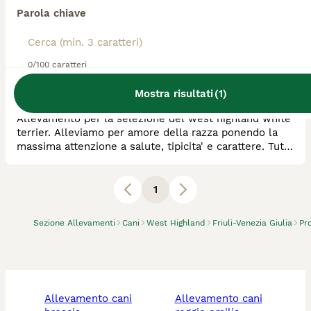
DELLE FIABE
Parola chiave
Allevatore Con Affisso
Razza:
West Highland
0/100 caratteri
0
animali disponibili
Solagna
Mostra risultati
(
1
)
Allevamento per la selezione del west highland white
terrier. Alleviamo per amore della razza ponendo la
massima attenzione a salute, tipicita' e carattere. Tutti
i nostri cuccioli nascono e crescono in un ambiente
ricco di stimoli e di persone.
1
Sezione Allevamenti
Cani
West Highland
Friuli-Venezia Giulia
Pr
allevamento cani
allevamento cani