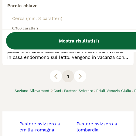
Parola chiave
Allevatore Con Affisso
Razza:
Pastore Svizzero
0
animali disponibili
0/100 caratteri
Ferrara
Mostra risultati
(
1
)
Allevamento amatoriale a conduzione famigliare del
pastore svizzero bianco dal 2010. I nostri cani vivono
in casa endormono sul letto. vengono in vacanza con
noi. Ma cin moro facciamo anche sport ed expo. Sono
cani edu ati engestiti da famiglia, che ogni tanto fanno
anche i cuccioli.
1
Sezione Allevamenti
Cani
Pastore Svizzero
Friuli-Venezia Giulia
pastore svizzero a
pastore svizzero a
emilia-romagna
lombardia