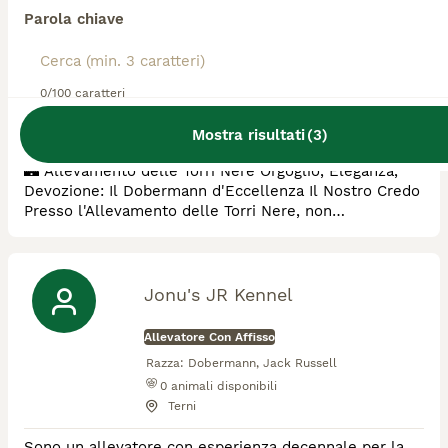
nere
Parola chiave
Allevatore Con Affisso
Razza:
Dobermann, Barbone
0/100 caratteri
0
animali disponibili
San Salvatore Telesino
Mostra risultati
(
3
)
​🏰 Allevamento delle Torri Nere ​Orgoglio, Eleganza,
Devozione: Il Dobermann d'Eccellenza ​Il Nostro Credo
​Presso l'Allevamento delle Torri Nere, non
selezioniamo solo cani; forgiamo custodi della casa e
compagni di vita instancabili. Il Dobermann è, per noi,
l'apice dell'ingegneria canina: un perfetto equilibrio tra
potenza esplosiva e sensibilità estrema. ​Le nostre
Jonu's JR Kennel
"Torri" rappresentano la gu
Allevatore Con Affisso
Razza:
Dobermann, Jack Russell
0
animali disponibili
Terni
Sono un allevatore con esperienza decennale per la