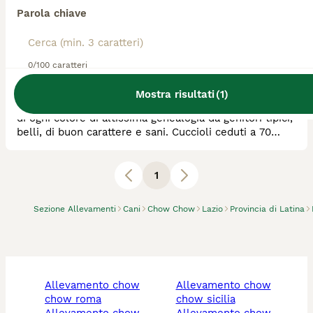
Parola chiave
Allevatore Con Affisso
Razza:
Chow Chow
0
animali disponibili
0/100 caratteri
Rieti
Mostra risultati
(
1
)
Allevamento riconosciuto ENCI-FCI; bellissimi cuccioli
di ogni colore di altissima genealogia da genitori tipici,
belli, di buon carattere e sani. Cuccioli ceduti a 70
giorni con sverminazioni, vaccini, microchip, pedigree,
contratto e info
1
Sezione Allevamenti
Cani
Chow Chow
Lazio
Provincia di Latina
allevamento chow
allevamento chow
chow roma
chow sicilia
allevamento chow
allevamento chow