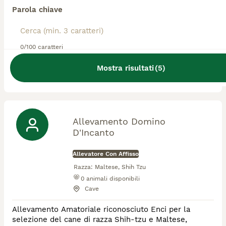
Allevatore Con Affisso
Parola chiave
Razza:
Maltese, Bengala, Lhasa Apso
15
animali disponibili
Roma
0/100 caratteri
✨ Benvenuti da Trequartidiluna ✨ Da oltre 20 anni
Mostra risultati
(
5
)
alleviamo con amore, passione e competenza. Siamo
un allevamento riconosciuto con affisso ANFI e ENCI,
e vantiamo il titolo di Master Allevatori Professionali.
La nostra storia è fatta di dedizione, rispetto per gli
animali e continua ricerca del benessere e della
qualità. 🏡 Alleviamo con cura e amore queste
Allevamento Domino
meravigliose razze: 🐶 Maltese Toy, B
D'Incanto
Allevatore Con Affisso
Razza:
Maltese, Shih Tzu
0
animali disponibili
Cave
Allevamento Amatoriale riconosciuto Enci per la
selezione del cane di razza Shih-tzu e Maltese,