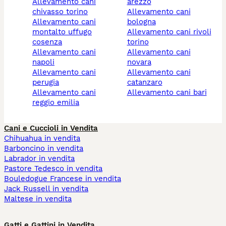
allevamento cani
arezzo
chivasso torino
allevamento cani
allevamento cani
bologna
montalto uffugo
allevamento cani rivoli
cosenza
torino
allevamento cani
allevamento cani
napoli
novara
allevamento cani
allevamento cani
perugia
catanzaro
allevamento cani
allevamento cani bari
reggio emilia
Cani e Cuccioli in Vendita
Chihuahua in vendita
Barboncino in vendita
Labrador in vendita
Pastore Tedesco in vendita
Bouledogue Francese in vendita
Jack Russell in vendita
Maltese in vendita
Gatti e Gattini in Vendita