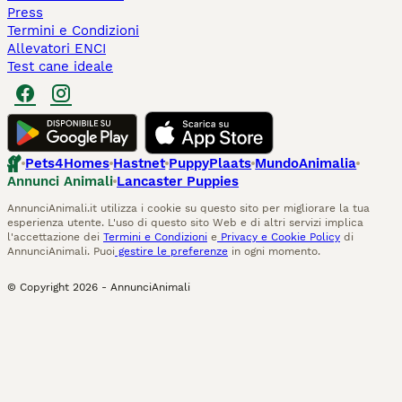
Press
Termini e Condizioni
Allevatori ENCI
Test cane ideale
Pets4Homes
Hastnet
PuppyPlaats
MundoAnimalia
Annunci Animali
Lancaster Puppies
AnnunciAnimali.it utilizza i cookie su questo sito per migliorare la tua
esperienza utente. L'uso di questo sito Web e di altri servizi implica
l'accettazione dei
Termini e Condizioni
e
Privacy e Cookie Policy
di
AnnunciAnimali. Puoi
gestire le preferenze
in ogni momento.
© Copyright
2026
-
AnnunciAnimali