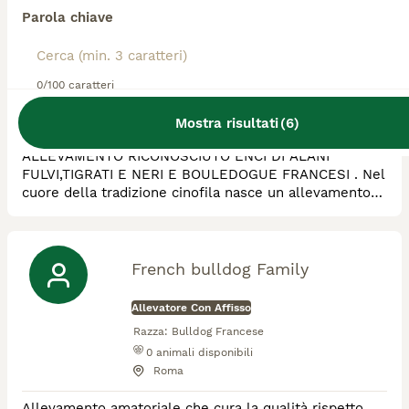
d'arabie
Parola chiave
Allevatore Con Affisso
Razza:
Bulldog Francese, Alano
0/100 caratteri
2
animali disponibili
Concerviano
Mostra risultati
(
6
)
ALLEVAMENTO RICONOSCIUTO ENCI DI ALANI
FULVI,TIGRATI E NERI E BOULEDOGUE FRANCESI . Nel
cuore della tradizione cinofila nasce un allevamento
storico di Bulldog Francesi, un luogo in cui passione,
esperienza e dedizione si intrecciano da generazioni.
Qui, ogni passo del percorso di selezione è frutto di
un lavoro meticoloso e di una conoscenza profonda
French bulldog Family
della razza, maturata nel tempo e custodita co
Allevatore Con Affisso
Razza:
Bulldog Francese
0
animali disponibili
Roma
Allevamento amatoriale che cura la qualità rispetto