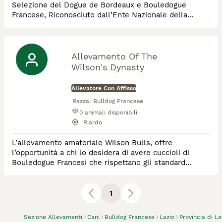
Selezione del Dogue de Bordeaux e Bouledogue
Francese, Riconosciuto dall’Ente Nazionale della
Cinofilia Italiana e dalla Fédération Cynologique
Internationale, in possesso dell'Attestato di
Riconoscimento del Club Italiano del Molosso.
Allevamento Of The
Wilson's Dynasty
Allevatore Con Affisso
Razza:
Bulldog Francese
0
animali disponibili
Riardo
L’allevamento amatoriale Wilson Bulls, offre
l’opportunità a chi lo desidera di avere cuccioli di
Bouledogue Francesi che rispettano gli standard
ufficiali della razza previsti dall’ENCI.
1
Sezione Allevamenti
Cani
Bulldog Francese
Lazio
Provincia di La