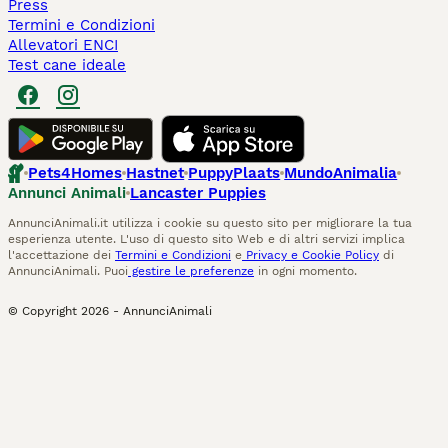
Press
Termini e Condizioni
Allevatori ENCI
Test cane ideale
Pets4Homes
Hastnet
PuppyPlaats
MundoAnimalia
Annunci Animali
Lancaster Puppies
AnnunciAnimali.it utilizza i cookie su questo sito per migliorare la tua
esperienza utente. L'uso di questo sito Web e di altri servizi implica
l'accettazione dei
Termini e Condizioni
e
Privacy e Cookie Policy
di
AnnunciAnimali. Puoi
gestire le preferenze
in ogni momento.
© Copyright
2026
-
AnnunciAnimali