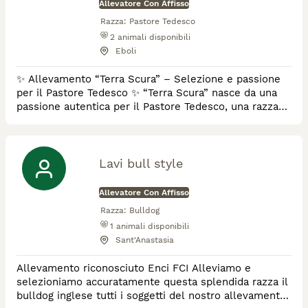
Allevatore Con Affisso
Razza:
Pastore Tedesco
2
animali disponibili
Eboli
✨ Allevamento “Terra Scura” – Selezione e passione
per il Pastore Tedesco ✨ “Terra Scura” nasce da una
passione autentica per il Pastore Tedesco, una razza
straordinaria che richiede competenza, rispetto e
grande responsabilità. Il nostro impegno è rivolto a
una selezione attenta e consapevole, basata su tre
pilastri fondamentali: 🐾 Salute – scegliamo
Lavi bull style
riproduttori certificati, esenti dalle prin
Allevatore Con Affisso
Razza:
Bulldog
1
animali disponibili
Sant'Anastasia
Allevamento riconosciuto Enci FCI Alleviamo e
selezioniamo accuratamente questa splendida razza il
bulldog inglese tutti i soggetti del nostro allevamento