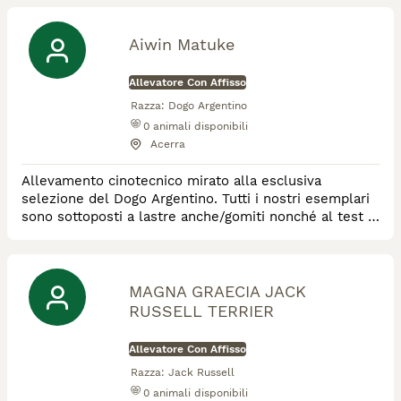
importanti linee di sangue europee.
Aiwin Matuke
Allevatore Con Affisso
Razza:
Dogo Argentino
0
animali disponibili
Acerra
Allevamento cinotecnico mirato alla esclusiva
selezione del Dogo Argentino. Tutti i nostri esemplari
sono sottoposti a lastre anche/gomiti nonché al test di
Baer (esame cui vengono sottoposti tutti i cuccioli
entro i due mesi di vita).
MAGNA GRAECIA JACK
RUSSELL TERRIER
Allevatore Con Affisso
Razza:
Jack Russell
0
animali disponibili