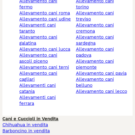
allevamento cani
allevamento cani
fermo
torino
allevamento cani roma
allevamento cani
allevamento cani udine
treviso
allevamenti cani
allevamento cani
taranto
cremona
allevamento cani
allevamento cani
galatina
sardegna
allevamento cani lucca
allevamento cani
allevamento cani
padova
ascoli piceno
allevamento cani
allevamento cani terni
piemonte
allevamento cani
allevamento cani pavia
cagliari
allevamento cani
allevamenti cani
belluno
catania
allevamento cani lecco
allevamenti cani
ferrara
Cani e Cuccioli in Vendita
Chihuahua in vendita
Barboncino in vendita