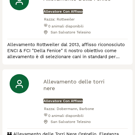
Allevatore Con Affisso
Razza:
Rottweiler
0
animali disponibili
San Salvatore Telesino
Allevamento Rottweiler dal 2013, affisso riconosciuto
ENCI & FCI "Della Fenice" Il nostro obiettivo come
allevamento è di selezionare cani in standard per
morfologia, carattere e salute. Da noi troverete tutti i
nostri soggetti testati per tutte le patologie della
razza. Cerchiamo nel nostro piccolo di offrire la
miglior vita ai nostri amici a 4 zampe. Allevamento con
Allevamento delle torri
strutture autorizzate dalla
nere
Allevatore Con Affisso
Razza:
Dobermann, Barbone
0
animali disponibili
San Salvatore Telesino
​🏰 Allevamento delle Torri Nere ​Orgoglio, Eleganza,