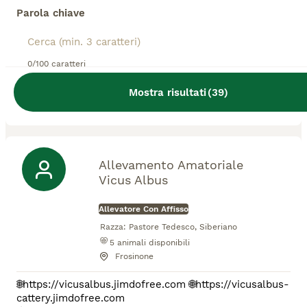
Allevatore Con Affisso
Parola chiave
Razza:
Rottweiler
8
animali disponibili
Montemiletto
0/100 caratteri
Allevamento riconosciuto Enci - Fci. Disponiamo di
Mostra risultati
(
39
)
cuccioli selezionati per bellezza e equilibrio, figli di
soggetti vincitori delle più importanti manifestazioni
internazionali.
Allevamento Amatoriale
Vicus Albus
Allevatore Con Affisso
Razza:
Pastore Tedesco, Siberiano
5
animali disponibili
Frosinone
🌐https://vicusalbus.jimdofree.com 🌐https://vicusalbus-
cattery.jimdofree.com