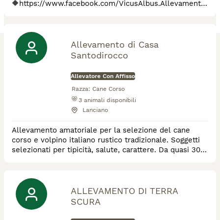
🔶https://www.facebook.com/VicusAlbus.Allevamento
🔶https://www.facebook.com/VicusAlbus.Cattery
Piccolo allevamento amatoriale riconosciuto ENCI ed
ANFI che si impegna nella selezione del Cane da
Pastore Tedesco e del Gatto Siberiano. Esemplari
Allevamento di Casa
conformi allo standard di razza, carattere equilibrato,
Santodirocco
testati ed esenti d
Allevatore Con Affisso
Razza:
Cane Corso
3
animali disponibili
Lanciano
Allevamento amatoriale per la selezione del cane
corso e volpino italiano rustico tradizionale. Soggetti
selezionati per tipicità, salute, carattere. Da quasi 30
anni cinofilia per passione.
ALLEVAMENTO DI TERRA
SCURA