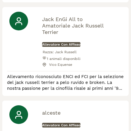
sono testati ecocardiodopler cuccioli disponibili tutto
l'anno visitate il nostro allevamento previo
appuntamento
Jack EnGi All to
Amatoriale Jack Russell
Terrier
Allevatore Con Affisso
Razza:
Jack Russell
1
animali disponibili
Vico Equense
Allevamento riconosciuto ENCI ed FCI per la selezione
del jack russell terrier a pelo ruvido e broken. La
nostra passione per la cinofilia risale ai primi anni '90,
in quanto i cani hanno sempre fatto parte del nostro
nucleo familiare. In particolare l'interesse verso il
Jack Russell è nato dalla necessità di dare una
compagnia ai nostri piccoli di casa, compagnia che
alceste
questa razza sa offrire egr
Allevatore Con Affisso