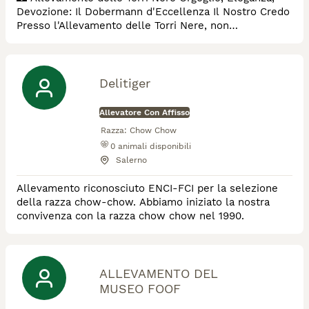
Devozione: Il Dobermann d'Eccellenza ​Il Nostro Credo
​Presso l'Allevamento delle Torri Nere, non
selezioniamo solo cani; forgiamo custodi della casa e
compagni di vita instancabili. Il Dobermann è, per noi,
l'apice dell'ingegneria canina: un perfetto equilibrio tra
potenza esplosiva e sensibilità estrema. ​Le nostre
Delitiger
"Torri" rappresentano la gu
Allevatore Con Affisso
Razza:
Chow Chow
0
animali disponibili
Salerno
Allevamento riconosciuto ENCI-FCI per la selezione
della razza chow-chow. Abbiamo iniziato la nostra
convivenza con la razza chow chow nel 1990.
ALLEVAMENTO DEL
MUSEO FOOF