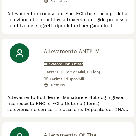
Varcaturo
Allevamento riconosciuto Enci FCI che si occupa della
selezione di barboni toy, attraverso un rigido processo
selettivo dei soggetti riproduttori per garantire il
massimo rispetto dello standard della razza e non per
ultimo la salute del cane.
Allevamento ANTIUM
Allevatore Con Affisso
Razza:
Bull Terrier Mini, Bulldog
0
animali disponibili
Nettuno
Allevamento Bull Terrier Miniature e Bulldog Inglese
riconosciuto ENCI e FCI a Nettuno (Roma)
selezioniamo con cura e passione. Deposito del DNA
di tutti i nostri soggetti, testati con ecocardiodoppler,
HUU, LP, PLL, LAD
Allevamento Of The