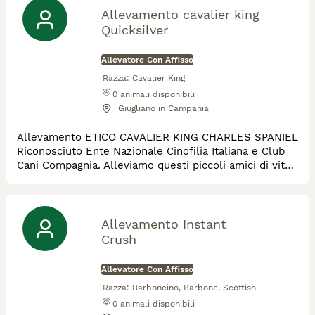
Allevamento cavalier king
Quicksilver
Allevatore Con Affisso
Razza:
Cavalier King
0
animali disponibili
Giugliano in Campania
Allevamento ETICO CAVALIER KING CHARLES SPANIEL
Riconosciuto Ente Nazionale Cinofilia Italiana e Club
Cani Compagnia. Alleviamo questi piccoli amici di vita
con Amore e Responsabilita' nascono in casa con Noi
da Genitori Testati e ben Selezionati.
Allevamento Instant
Crush
Allevatore Con Affisso
Razza:
Barboncino, Barbone, Scottish
0
animali disponibili