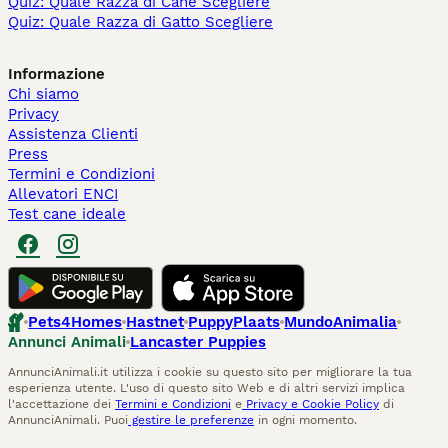
Quiz: Quale Razza di Cane Scegliere
Quiz: Quale Razza di Gatto Scegliere
Informazione
Chi siamo
Privacy
Assistenza Clienti
Press
Termini e Condizioni
Allevatori ENCI
Test cane ideale
Pets4Homes
Hastnet
PuppyPlaats
MundoAnimalia
Annunci Animali
Lancaster Puppies
AnnunciAnimali.it utilizza i cookie su questo sito per migliorare la tua
esperienza utente. L'uso di questo sito Web e di altri servizi implica
l'accettazione dei
Termini e Condizioni
e
Privacy e Cookie Policy
di
AnnunciAnimali. Puoi
gestire le preferenze
in ogni momento.