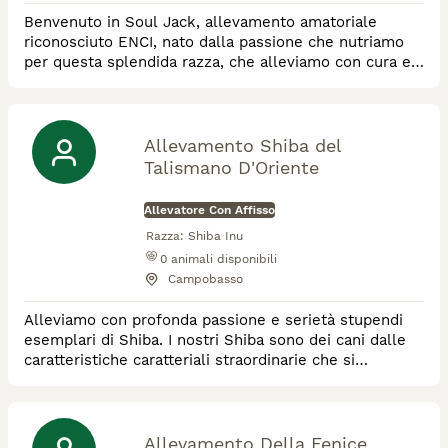
Benvenuto in Soul Jack, allevamento amatoriale
riconosciuto ENCI, nato dalla passione che nutriamo
per questa splendida razza, che alleviamo con cura e
tanto amore. I nostri cuccioli crescono in casa,
circondati dal calore della nostra famiglia, umana e
canina. Prestiamo particolare attenzione in merito alla
salute, al benessere e al temperamento dei piccolini,
Allevamento Shiba del
curandone anche la socializzazione
Talismano D'Oriente
Allevatore Con Affisso
Razza:
Shiba Inu
0
animali disponibili
Campobasso
Alleviamo con profonda passione e serietà stupendi
esemplari di Shiba. I nostri Shiba sono dei cani dalle
caratteristiche caratteriali straordinarie che si
completano in una fisicità e bellezza encomiabili.
Arricchiranno per sempre la vostra vita.
Allevamento Della Fenice