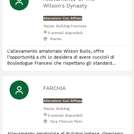
Wilson's Dynasty
Allevatore Con Affisso
Razza:
Bulldog Francese
0
animali disponibili
Riardo
L’allevamento amatoriale Wilson Bulls, offre
l’opportunità a chi lo desidera di avere cuccioli di
Bouledogue Francesi che rispettano gli standard
ufficiali della razza previsti dall’ENCI.
FARCHIA
Allevatore Con Affisso
Razza:
Bulldog
0
animali disponibili
Fara Filiorum Petri
Allevamento amatoriale di Bulldog inglese. Operiamo