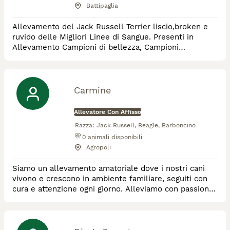
Battipaglia
Allevamento del Jack Russell Terrier liscio,broken e
ruvido delle Migliori Linee di Sangue. Presenti in
Allevamento Campioni di bellezza, Campioni
Riproduttori ,Campioni Sociali. Cuccioli sempre
disponibili. Preparazione Expo. Pensione tutto l'anno
Carmine
Allevatore Con Affisso
Razza:
Jack Russell, Beagle, Barboncino
0
animali disponibili
Agropoli
Siamo un allevamento amatoriale dove i nostri cani
vivono e crescono in ambiente familiare, seguiti con
cura e attenzione ogni giorno. Alleviamo con passione
Cane Corso, Beagle, Jack Russell Terrier e Barboncino,
ponendo grande attenzione alla salute, alla
socializzazione e al benessere dei cuccioli.