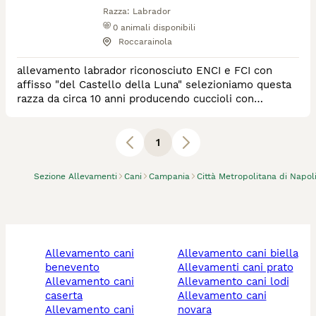
Razza:
Labrador
0
animali disponibili
Roccarainola
allevamento labrador riconosciuto ENCI e FCI con
affisso "del Castello della Luna" selezioniamo questa
razza da circa 10 anni producendo cuccioli con
imprinting familiare, abituati ai rumori domestici, ai
bambini, agli adulti ed agli altri cani
1
Sezione Allevamenti
Cani
Campania
Città Metropolitana di Napol
allevamento cani
allevamento cani biella
benevento
allevamenti cani prato
allevamento cani
allevamento cani lodi
caserta
allevamento cani
allevamento cani
novara