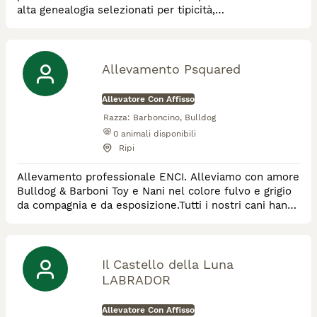
alta genealogia selezionati per tipicità,
morfologia,salute e carattere. Assistenza fin dal primo
contatto, siamo anche educatori cinofili.
Allevamento Psquared
Allevatore Con Affisso
Razza:
Barboncino, Bulldog
0
animali disponibili
Ripi
Allevamento professionale ENCI. Alleviamo con amore
Bulldog & Barboni Toy e Nani nel colore fulvo e grigio
da compagnia e da esposizione.Tutti i nostri cani hanno
pedigree e sono testati per le più importanti malattie
genetiche di razza
Il Castello della Luna
LABRADOR
Allevatore Con Affisso