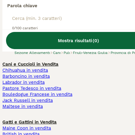
Parola chiave
Abbiamo trovato 0 Allevamento di Puli,
0/100 caratteri
Pordenone.
Prova invece a cercare tutti i Cani
Mostra risultati
(
0
)
Sezione Allevamenti
Cani
Puli
Friuli-Venezia Giulia
Provincia di 
Cani e Cuccioli in Vendita
Chihuahua in vendita
Barboncino in vendita
Labrador in vendita
Pastore Tedesco in vendita
Bouledogue Francese in vendita
Jack Russell in vendita
Maltese in vendita
Gatti e Gattini in Vendita
Maine Coon in vendita
British in vendita