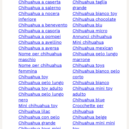
chihuahua a caserta
chihuahua taglia
chihuahua a salerno
grande
chihuahua a nocera
chihuahua bianco toy
inferiore
chihuahua chocolate
chihuahua a benevento
chihuahua blu
chihuahua a casoria
chihuahua micro
chihuahua a pompei
annunci chihuahua
chihuahua a avellino
mini chihuahua
chihuahua a aversa
chihuahua mexican
nome per chihuahua
chihuahua pelo lungo
maschio
marrone
nome per chihuahua
chihuahua toys
femmina
chihuahua bianco pelo
chihuahua toy
corto
chihuahua pelo lungo
chihuahua bianco
chihuahua toy adulto
chihuahua mini toy
chihuahua pelo lungo
adulto
nero
chihuahua blue
mini chihuahua toy
crocchette per
chihuahua lilac
chihuahua
chihuahua con pelo
chihuahua beige
chihuahua grande
chihuahua mini mini
chihuahua toys mini
toy