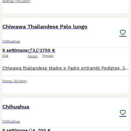
Aversa
(141.5km)
9
Chiwawa Thailandese Pelo lungo
Chihuahua
9 settimane
3
2
750 €
Età
Prezzo
Sesso
Chiwawa thailandese Madre e Padre entrambi Pedigree, il cucciolo sarà ceduto con sverminazione e primo Vaccino. Disponibili da metà agosto, 3 maschi e 2 femmine. Prezzo leggermente trattabile. Visionabile anche con video chiamata. Inviare un messaggio su WhatsApp
Roma
(22.1km)
1
3
Chihuahua
Chihuahua
8 settimane
4
700 €