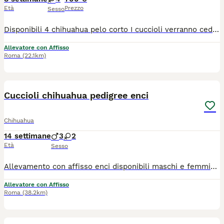
Età
Prezzo
Sesso
Disponibili 4 chihuahua pelo corto I cuccioli verranno ceduti dopo gli 80 90 giorni dalla nascita. Vaccini microchip e certificato medico veterinario di buona salute e kit cucciolo
Allevatore con Affisso
Roma
(22.1km)
7
Cuccioli chihuahua pedigree enci
Chihuahua
14 settimane
3
2
Età
Sesso
Allevamento con affisso enci disponibili maschi e femmine di alta genealogia, sani e corretti, socievoli pedigree importante
Allevatore con Affisso
Roma
(38.2km)
40
1