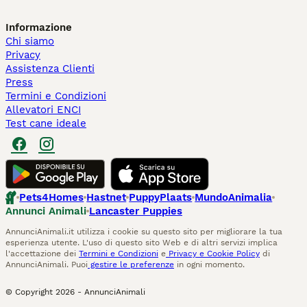
Informazione
Chi siamo
Privacy
Assistenza Clienti
Press
Termini e Condizioni
Allevatori ENCI
Test cane ideale
Pets4Homes
Hastnet
PuppyPlaats
MundoAnimalia
Annunci Animali
Lancaster Puppies
AnnunciAnimali.it utilizza i cookie su questo sito per migliorare la tua
esperienza utente. L'uso di questo sito Web e di altri servizi implica
l'accettazione dei
Termini e Condizioni
e
Privacy e Cookie Policy
di
AnnunciAnimali. Puoi
gestire le preferenze
in ogni momento.
© Copyright
2026
-
AnnunciAnimali