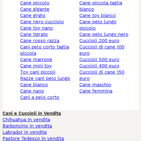
cane piccolo
cane piccola taglia
cane gigante
bianco
cane grigio
cane toy bianco
cane nero cucciolo
cane pelo lungo
cane toy nano
piccolo
cane tigrato
cane pelo lungo nero
cane rosso razza
cuccioli 200 euro
cani pelo corto taglia
cuccioli di cane 100
piccola
euro
cane marrone
cuccioli 500 euro
cane mini toy
cuccioli 400 euro
toy cani piccoli
cuccioli di cane 150
razze cani pelo lungo
euro
cane bianco
cane maschio
cane nano
cane femmina
cani a pelo corto
Cani e Cuccioli in Vendita
Chihuahua in vendita
Barboncino in vendita
Labrador in vendita
Pastore Tedesco in vendita