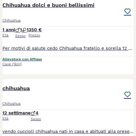
Chihuahua dolci e buoni bellissimi
Chihuahua
1 anni
1
1
350 €
Età
Prezzo
Sesso
Per motivi di salute cedo Chihuahua fratello e sorella 12 mesi, Roma* Per problemi di salute non riesco più a garantire a questi due amori, tutto il tempo e le attenzioni che meritano. È una decisione sofferta, ma voglio per loro una famiglia che possa amarli al 100%. Mamma e papà restano con me. *Chi sono loro:* [Nuvola], maschio e [ Sole ], femmina. Hanno 11 mesi, sono fratello e sorella, pelo corto dai colori e dolcezza meravigliosi , intelligentissimi e sanissimi! Nati e cresciuti in casa con me da quando sono nati. Vivono in appartamento e sono abituati ai ritmi di famiglia. *Salute e gestione:* - *Sanitari*: Ciclo vaccinale completo, microchip con iscrizione anagrafe, sverminazioni regolari. Consegnati con libretto sanitario , tutto in regola - *Carattere*: Socievoli, dolci, abituati alle persone e ad altri cani. Non abbaiano a vuoto.. - *Educazione*: Usano la traversina, non sporcano in casa, non distruggono mobili. La fase "cucciolo terremoto" l'hanno già superata. Sono la versione già pronta e gestibile del chihuahua. *Che famiglia cerco:* Persone che conoscono la razza o hanno voglia di informarsi seriamente. Casa sicura, vita da appartamento, no giardino incustodito, no bimbi troppo piccoli. *Do la precedenza a chi li adotta insieme* perché sono legati e cresciuti sempre in coppia. Valuto adozione singola solo se la famiglia è davvero perfetta per loro. *Contributo richiesto: 350? a cucciolo.* È il solo rimborso delle spese veterinarie sostenute in 11 mesi, tutte documentate. Non è una vendita e il prezzo non è trattabile. *Come contattarmi:* Se pensi di essere la persona giusta, scrivimi presentandoti: chi siete in famiglia, dove vivrebbe, che esperienza avete con i cani. Fisseremo prima una chiacchierata telefonica per conoscerci. No perditempo, no curiosi. Solo a Roma e Provin. Consegna solo di persona
Allevatore con Affisso
Cave
(1km)
3
chihuahua
Chihuahua
12 settimane
4
Età
Sesso
vendo cuccioli chihuahua nati in casa e abituati alla presenza umana. Sono molto giocherelloni e affettuosi. Per maggiori informazioni contattare al numero 3338294812