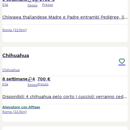
Età
Prezzo
Sesso
Chiwawa thailandese Madre e Padre entrambi Pedigree, il cucciolo sarà ceduto con sverminazione e primo Vaccino. Disponibili da metà agosto, 3 maschi e 2 femmine. Prezzo leggermente trattabile. Visionabile anche con video chiamata. Inviare un messaggio su WhatsApp
Roma
(22.1km)
1
3
Chihuahua
Chihuahua
8 settimane
4
700 €
Età
Prezzo
Sesso
Disponibili 4 chihuahua pelo corto I cuccioli verranno ceduti dopo gli 80 90 giorni dalla nascita. Vaccini microchip e certificato medico veterinario di buona salute e kit cucciolo
Allevatore con Affisso
Roma
(22.1km)
7