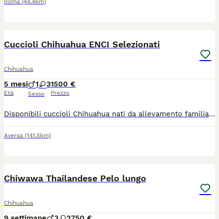
Roma
(44.4km)
5
Cuccioli Chihuahua ENCI Selezionati
Chihuahua
5 mesi
1
3
1500 €
Età
Prezzo
Sesso
Disponibili cuccioli Chihuahua nati da allevamento familiare selezionato 🐾 I cuccioli hanno circa 40 giorni e crescono in ambiente domestico con costante attenzione alla socializzazione e allo sviluppo del carattere. Vengono abituati fin da piccoli al contatto umano e a diversi stimoli grazie a un percorso di stimolazione precoce e arricchimento ambientale. ✔️ Prima sverminazione effettuata ✔️ Svezzamento in corso ✔️ Seguiti da educatore cinofilo Saranno ceduti con: - libretto sanitario - vaccinazioni - ulteriori sverminazioni Genitori selezionati con linee di sangue di qualità, tipicità di razza e soggetti presenti anche in esposizione. 📍 Aversa (Caserta) Disponibili per famiglie serie e consapevoli.
Aversa
(141.5km)
9
Chiwawa Thailandese Pelo lungo
Chihuahua
9 settimane
3
2
750 €