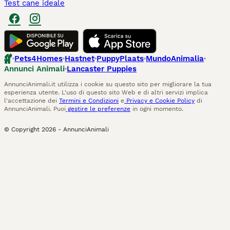
Test cane ideale
Pets4Homes
Hastnet
PuppyPlaats
MundoAnimalia
Annunci Animali
Lancaster Puppies
AnnunciAnimali.it utilizza i cookie su questo sito per migliorare la tua
esperienza utente. L'uso di questo sito Web e di altri servizi implica
l'accettazione dei
Termini e Condizioni
e
Privacy e Cookie Policy
di
AnnunciAnimali. Puoi
gestire le preferenze
in ogni momento.
© Copyright
2026
-
AnnunciAnimali