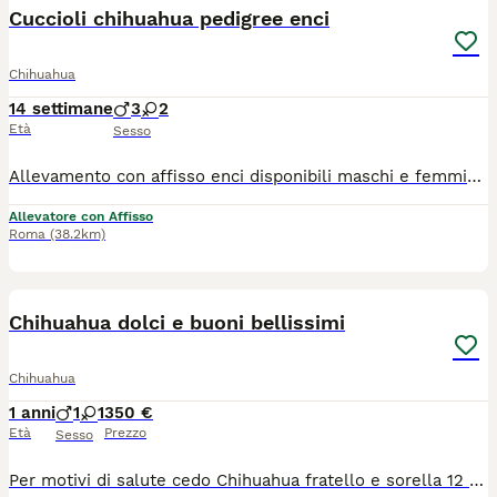
Cuccioli chihuahua pedigree enci
Chihuahua
14 settimane
3
2
Età
Sesso
Allevamento con affisso enci disponibili maschi e femmine di alta genealogia, sani e corretti, socievoli pedigree importante
Allevatore con Affisso
Roma
(38.2km)
40
1
Chihuahua dolci e buoni bellissimi
Chihuahua
1 anni
1
1
350 €
Età
Prezzo
Sesso
Per motivi di salute cedo Chihuahua fratello e sorella 12 mesi, Roma* Per problemi di salute non riesco più a garantire a questi due amori, tutto il tempo e le attenzioni che meritano. È una decisione sofferta, ma voglio per loro una famiglia che possa amarli al 100%. Mamma e papà restano con me. *Chi sono loro:* [Nuvola], maschio e [ Sole ], femmina. Hanno 11 mesi, sono fratello e sorella, pelo corto dai colori e dolcezza meravigliosi , intelligentissimi e sanissimi! Nati e cresciuti in casa con me da quando sono nati. Vivono in appartamento e sono abituati ai ritmi di famiglia. *Salute e gestione:* - *Sanitari*: Ciclo vaccinale completo, microchip con iscrizione anagrafe, sverminazioni regolari. Consegnati con libretto sanitario , tutto in regola - *Carattere*: Socievoli, dolci, abituati alle persone e ad altri cani. Non abbaiano a vuoto.. - *Educazione*: Usano la traversina, non sporcano in casa, non distruggono mobili. La fase "cucciolo terremoto" l'hanno già superata. Sono la versione già pronta e gestibile del chihuahua. *Che famiglia cerco:* Persone che conoscono la razza o hanno voglia di informarsi seriamente. Casa sicura, vita da appartamento, no giardino incustodito, no bimbi troppo piccoli. *Do la precedenza a chi li adotta insieme* perché sono legati e cresciuti sempre in coppia. Valuto adozione singola solo se la famiglia è davvero perfetta per loro. *Contributo richiesto: 350? a cucciolo.* È il solo rimborso delle spese veterinarie sostenute in 11 mesi, tutte documentate. Non è una vendita e il prezzo non è trattabile. *Come contattarmi:* Se pensi di essere la persona giusta, scrivimi presentandoti: chi siete in famiglia, dove vivrebbe, che esperienza avete con i cani. Fisseremo prima una chiacchierata telefonica per conoscerci. No perditempo, no curiosi. Solo a Roma e Provin. Consegna solo di persona