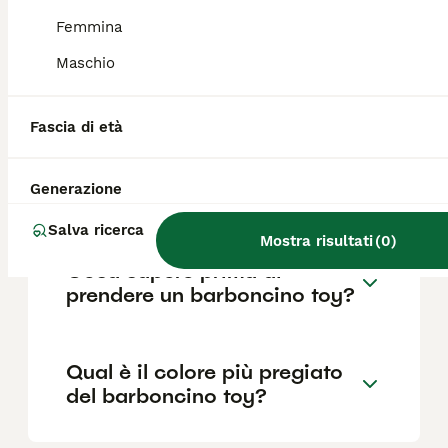
Femmina
Maschio
Quali sono i difetti del
barboncino toy?
Fascia di età
Che differenza c'è tra il
Generazione
barboncino toy e il mini toy?
Salva ricerca
Mostra risultati
(
0
)
Cosa sapere prima di
prendere un barboncino toy?
Qual è il colore più pregiato
del barboncino toy?