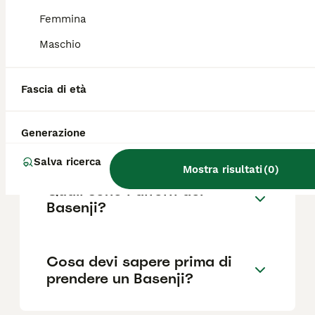
Femmina
Maschio
Quanto dura la vita di un
Basenji?
Fascia di età
Qual è il carattere del
Generazione
Basenji?
Salva ricerca
Mostra risultati
(
0
)
Quali sono i difetti del
Basenji?
Cosa devi sapere prima di
prendere un Basenji?