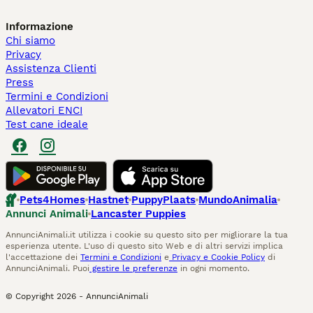
Informazione
Chi siamo
Privacy
Assistenza Clienti
Press
Termini e Condizioni
Allevatori ENCI
Test cane ideale
Pets4Homes
Hastnet
PuppyPlaats
MundoAnimalia
Annunci Animali
Lancaster Puppies
AnnunciAnimali.it utilizza i cookie su questo sito per migliorare la tua
esperienza utente. L'uso di questo sito Web e di altri servizi implica
l'accettazione dei
Termini e Condizioni
e
Privacy e Cookie Policy
di
AnnunciAnimali. Puoi
gestire le preferenze
in ogni momento.
© Copyright
2026
-
AnnunciAnimali