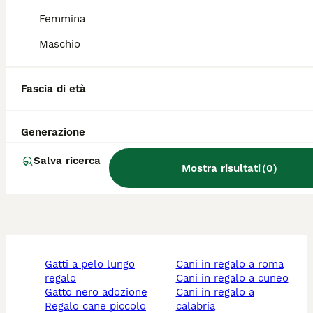
Qual è il carattere del
Ratonero Bodeguero
Femmina
Andaluz?
Maschio
Cosa significa bodeguero?
Fascia di età
Generazione
Quanto costa un cucciolo di
Bodeguero?
Salva ricerca
Mostra risultati
(
0
)
gatti a pelo lungo
cani in regalo a roma
regalo
cani in regalo a cuneo
gatto nero adozione
cani in regalo a
regalo cane piccolo
calabria