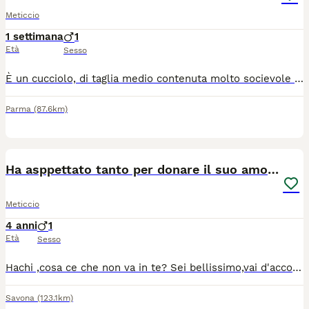
Meticcio
1 settimana
1
Età
Sesso
È un cucciolo, di taglia medio contenuta molto socievole con gli altri cani ed affettuoso con le persone, ma avrà bisogno di educazione e socialità e tempo a disposizione da dedicare a lui. Si trova in provincia di Salerno, ma può raggiungere anche il centro qNord. Se interessati lasciate un messaggio di presentazione con età tipologia di abitazione tempo dedicare i cani specificando se il cane sta dentro oppure fuori.
Parma
(87.6km)
1
Ha asppettato tanto per donare il suo amore puro
Meticcio
4 anni
1
Età
Sesso
Hachi ,cosa ce che non va in te? Sei bellissimo,vai d'accordo con tutti,sei castrato,vaccinato,sano. Mai una richiesta,da due anni sei in Italia,avevi due anni e ora ne hai 4,hai tanto bisogno di una casa ,di una famiglia. Hachi 4 anni. Castrato,vaccinato,sano. Taglia media. Va d'accordo con maschi e femmine. Ama il contatto umano,bellisimo, dolcissimo, ubbidiente,giocherellone. Insomma cane meraviglioso. Si trova a Savona.
Savona
(123.1km)