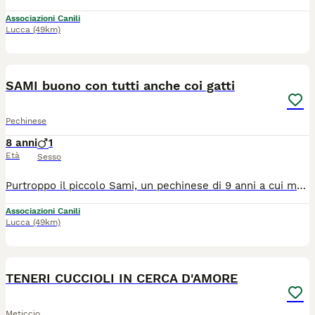
Associazioni Canili
Lucca
(49km)
3
SAMI buono con tutti anche coi gatti
Pechinese
8 anni
1
Età
Sesso
Purtroppo il piccolo Sami, un pechinese di 9 anni a cui manca un occhio, è costretto a lasciare la sua casa. Non vogliamo entrare nei dettagli ma chiediamo a tutti un aiuto per dare a questa piccolino un'altra possibilità di essere felice. Sami è una taglia piccola, va d'accordo con tutti i cani e gatti, ha un carattere eccezionale, ma non gradisce rimanere solo. Non è castrato La sua adozione è urgente. Sami si trova a Siena e potrà essere adottato preferibilmente in Toscana o nel centro nord previa disponibilità a controllo pre e post affido. Per informazioni: 3382227702 preferibile messaggio whatsapp (asstasiena)
Associazioni Canili
Lucca
(49km)
11
TENERI CUCCIOLI IN CERCA D'AMORE
Meticcio