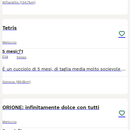
Alfianello
(134.7km)
3
Tetris
Meticcio
5 mesi
1
Età
Sesso
È un cucciolo di 5 mesi, di taglia media molto socievole con gli altri cani ed affettuoso con le persone, ma avrà bisogno di educazione e socialità e tempo a disposizione da dedicare a lui. Si trova in provincia di Salerno, ma può raggiungere anche il centro qNord. Se interessati lasciate un messaggio di presentazione con età tipologia di abitazione tempo dedicare i cani specificando se il cane sta dentro oppure fuori.
Genova
(89.8km)
11
ORIONE: infinitamente dolce con tutti
Meticcio