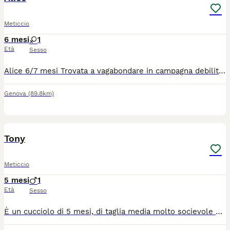
Meticcio
6 mesi
1
Età
Sesso
Alice 6/7 mesi Trovata a vagabondare in campagna debilitata e con febbre alta. Adesso sta bene e presto potrà andare a casa. Socievole, dolcissima molto affettuosa. Va d’accordo con cani e gatti. Per lei si cerca famiglia con pazienza ed esperienza
Genova
(89.8km)
3
Tony
Meticcio
5 mesi
1
Età
Sesso
È un cucciolo di 5 mesi, di taglia media molto socievole con gli altri cani ed affettuoso con le persone, ma avrà bisogno di educazione e socialità e tempo a disposizione da dedicare a lui. Si trova in provincia di Salerno, ma può raggiungere anche il centro qNord. Se interessati lasciate un messaggio di presentazione con età tipologia di abitazione tempo dedicare i cani specificando se il cane sta dentro oppure fuori.