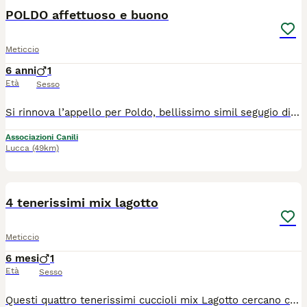
POLDO affettuoso e buono
Meticcio
6 anni
1
Età
Sesso
Si rinnova l’appello per Poldo, bellissimo simil segugio di taglia media, entrato in canile nel mese di febbraio 2021. Poldo è un cane esuberante, vivace e leggermente timido con gli estranei. Va d’accordo con le femmine e anche con diversi maschi. Adora le palline, è affettuoso e buono. Si cerca per lui una situazione adeguata al suo bisogno di movimento. Ha circa 6 anni E’ a Siena, adottabile nel centro nord, con disponibilità a controlli pre e post affido, oltre a dare notizie di lui via via Per informazioni: 3382227702
Associazioni Canili
Lucca
(49km)
4
4 tenerissimi mix lagotto
Meticcio
6 mesi
1
Età
Sesso
Questi quattro tenerissimi cuccioli mix Lagotto cercano casa: Sandro, Jack, Otello e la femminuccia Yara. Hanno circa sei mesi e sono una futura taglia media. Si trovano a Siena e si affidano vaccinati e chippati previa disponibilità a controlli pre e post affido. Per informazioni: Cell. 339 4246922 - 338 2227702 Mail. asstasiena@gmail.com