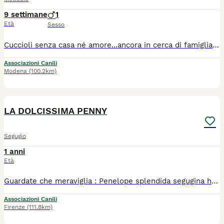
9 settimane
1
Età
Sesso
Cuccioli senza casa né amore...ancora in cerca di famiglia. Socievoli e buonissimi, chiedono solo un po d'amore. Vaccinati e sverminati. Quelli in foto e altri. Per adottarne uno chiamateci al 3?40?57?83?896 Dai 2 mesi, taglie medie sui 25 kg da adulti Arrivano con staffetta a Bologna, con ritiro a Casalecchio di Reno.
Associazioni Canili
Modena
(100.2km)
8
4
LA DOLCISSIMA PENNY
Segugio
1 anni
Età
Guardate che meraviglia : Penelope splendida segugina ha dato alla luce 10 tenere polpette! Una più dolce dell'altra... ovviamente anche Penelope cerca casa, è una segugina buonissima, coccolona di circa 1 annetto e mezzo Chi vuole amarla per la vita? Si cerca per lei casa con giardino, essendo cmq un cane da caccia Si trova in pr di Frosinone e verrà affidata a fine aprile, al nord e centro Italia dopo che avrà finito di allattare dopo che verrà sterilizzata Per informazioni scrivete una piccola presentazione su whazz app 3204847756
Associazioni Canili
Firenze
(111.8km)