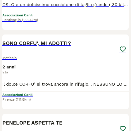
OSLO è un dolcissimo cucciolone di taglia grande ( 30 kili circa) Nato il 30 giugno 2024..... Ha visto andar via tutti i fratellini e anche la mamma Luna .... lui è rimasto nel box in attesa che qualcuno si accorga di lui Affettuoso e buono, NON MERITA DI CRESCERE IN UN BOX CHI VUOLE SALVARLO? Si trova in pr di frosinone, adottabile al nord e centro iTalia, con vaccini e chip Adozione seria e consapevole, OSLO dovrà essere parte integrante della famiglia Se interessati scrivete una piccola presentazione su whzz app 3772368159 3204847756
Associazioni Canili
Bentivoglio
(133.4km)
6
1
SONO CORFU', MI ADOTTI?
Meticcio
2 anni
Età
Il dolce CORFU' si trova ancora in rifugio... NESSUNO LO HA ANCORA SCELTO, EPPURE è COSI' CARINO.... Un cucciolone meraviglioso, giocherellone, buono e tanto dolce... sta crescendo in una gabbia e non lo merita Nato a febbraio 2024, pesa 17 kili ed è prontissimo per trascorrere una lunga vita in famiglia! Si trova nel basso Lazio, adottabile al nord e centro Italia! Presentazione su whazz app [hidden]
Associazioni Canili
Firenze
(111.8km)
10
5
PENELOPE ASPETTA TE