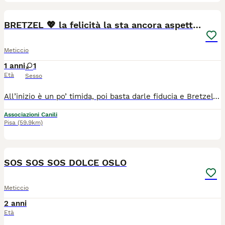
4
BRETZEL 💖 la felicità la sta ancora aspettando
Meticcio
1 anni
1
Età
Sesso
All’inizio è un po’ timida, poi basta darle fiducia e Bretzel mostra tutta la dolcezza che custodisce nel suo cuore. 💖 BRETZEL 💖 CERCA CASA 💖 Cercasi amanti dei cani belli, coccolosi e dal cuore d'oro 🥰 perché Bretzel è una cagnolina speciale, tranquilla, un po' timida all'inizio ma che si scioglie come un cubetto di zucchero al sole ☀️ Bretzel aspetta da troppo troppo tempo una famiglia - per favore condividete il suo post - vogliamo regalarle la felicità 🫂 🥨 1 anno 🥨 futura taglia medio-grande 🥨 verrà affidata vaccinata, sverminata e microchippata 🚐 Bretzel arriverà direttamente dalla Calabria da voi tramite pre-affido conoscitivo positivo e questionario 🚐 ⚠️ Si precisa che richiediamo un piccolo rimborso spese che serve per coprire i costi del microchip, dei vaccini, della sverminazione e della staffetta che la porterà da voi 😊 👉 Per più informazioni su Bretzel (solo whatsapp): 📲 340 726 9241 Dominique 📲 334 301 9914 Greta 📩 Mail: irandagidiisoladicaporizzuto@gmail.com 💬 Facebook Messenger e Instagram direct
Associazioni Canili
Pisa
(59.9km)
6
1
SOS SOS SOS DOLCE OSLO
Meticcio
2 anni
Età