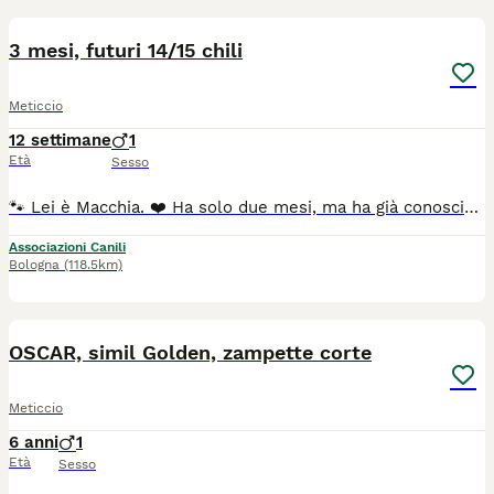
9
3 mesi, futuri 14/15 chili
Meticcio
12 settimane
1
Età
Sesso
🐾 Lei è Macchia. ❤️ Ha solo due mesi, ma ha già conosciuto ciò che nessun cucciolo dovrebbe vivere. La sua storia è fatta di solitudine, fame e giornate trascorse da randagia, in balia di un destino che avrebbe potuto portarla via troppo presto. Oggi, però, la sua vita è cambiata. Grazie al grande cuore delle volontarie Macchia è finalmente al sicuro. Ma il suo lieto fine non è ancora arrivato. Ora aspetta una famiglia che la scelga per sempre. Una famiglia che la guardi negli occhi e si innamori di quella dolcissima macchiolina sul suo musetto, del suo sguardo pieno di speranza e della sua voglia di vivere. Perché diciamocelo… come si fa a non innamorarsi di lei? Macchia sarà affidata spulciata, sverminata, vaccinata e con microchip, previo iter di preaffido. Questa bimba sarà una taglia media contenuta, max 15 kg 📍 Siamo ad Eboli (SA) ☎️ Per informazioni: 338 593 0994. Lei dopo visita conoscitiva pre affido arriva con staffetta autorizzata ASL in tutto il Centro Nord, con vaccini e libretto sanitario
Associazioni Canili
Bologna
(118.5km)
12
1
OSCAR, simil Golden, zampette corte
Meticcio
6 anni
1
Età
Sesso