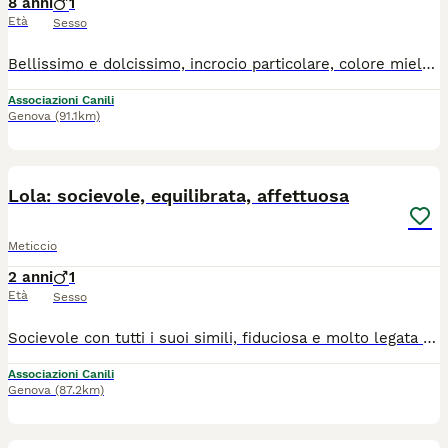
8 anni
1
Età
Sesso
Bellissimo e dolcissimo, incrocio particolare, colore miele splendente, amico di tutti, compatibile con adulti e bimbi, equilibrato, affettuoso, bravo in passeggiata, sano, (negativo al test della leishmania e a tutte le malattie mediterranee): Orione è una creatura meravigliosa, portato in canile e da lì più uscito....non conosciamo la sua storia, sappiamo solo che desideriamo per lui una bella famiglia, la felicità che merita, la libertà e la serenità..... taglia media grande per 30 kg, 8 anni, microchippato, vaccinato, castrato, sguardo infinitamente dolce e profondo....cerca amore....e noi cerchiamo amore per lui.....si trova in provincia di Caserta e raggiunge tutto il centro e nord tramite staffetta autorizzata e previo iter conoscitivo con l'adottante. Per informazioni contattare Stefania Mazzella, (Cuore di Cane Odv) al numero whatsapp 3473107846. Grazie di cuore
Associazioni Canili
Genova
(91.1km)
11
3
Lola: socievole, equilibrata, affettuosa
Meticcio
2 anni
1
Età
Sesso
Socievole con tutti i suoi simili, fiduciosa e molto legata alle persone, compatibile con i gatti (anche con le galline), allegra ed estremamente dolce, obbediente ed equilibrata, Lola è davvero un tesoro.... taglia media per 20 kg, circa 2 anni, è brava al guinzaglio, gestisce perfettamente la passeggiata libera, rispondendo al richiamo anche in mezzo alla natura. Nella vita quotidiana Lola si mostra molto tranquilla, non abbaia ed è in grado anche di stare da sola: trovata abbandonata davanti al canile, si trova in stallo in provincia di Pisa e per una bella adozione raggiunge tutto il centro e nord tramite staffetta autorizzata e previo iter conoscitivo con l'adottante. Perfetta per tutta la famiglia, Lola è vaccinata, microchippata, sterilizzata e negativa al test della leishmania. Per informazioni contattare Lena al 3381548817 o Stefania Mazzella al 3473107846. (È gradita una breve presentazione via sms o whatsapp). Grazie
Associazioni Canili
Genova
(87.2km)
5