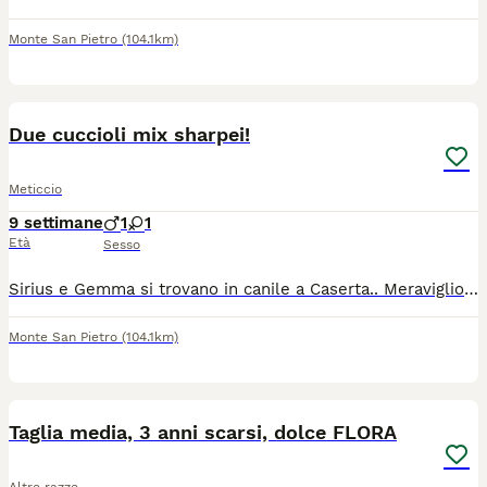
Monte San Pietro
(104.1km)
1
Due cuccioli mix sharpei!
Meticcio
9 settimane
1
1
Età
Sesso
Sirius e Gemma si trovano in canile a Caserta.. Meravigliosi cuccioli di 2/3 mesi.. Il caldo non salva nessuno e la loro sorella è morta dal caldo... La volontaria sta facendo di tutto per dare un futuro migliore a loro, ma nessuno li vuole adottare.. Si affida sicuramente a chi è consapevole a cosa comporta la gestione di questo incrocio.... Sono dolcissimi.. Meglio la convivenza con altri cani di sesso opposto.. Finché sono piccoli possono abituarsi alla presenza dei gatti.. Per la femmina Gemma soprattutto obbligo sterilizzazione.. Adottabile in tutta la Campania e centro nord Italia dopo il pre affido con la staffetta.. Sarete accompagnati se vorrete per un'adozione consapevole per la gestione, sicurezza e benessere del proprio cane...
Monte San Pietro
(104.1km)
14
2
Taglia media, 3 anni scarsi, dolce FLORA