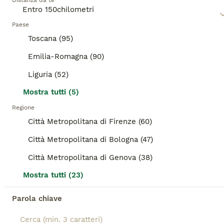
Età
Distanza da te
Sesso
Marley e' un dolce cagnolino di 3 anni neanche, 11/12 chili, affettuoso e dolce da morire, buono. Ha avuto un passato brutto, con un cattivo proprietario, ma lui non ha perso la voglia di amare, anche dopo le botte che prendeva. Anzi lui è così buono che va d'accordo con tutti : persone e altri cani, proprio con tutti. Si trova a Eboli ma per buona adozione arriva in tutto il Centro Nord con staffetta autorizzata ASL.
Paese
Toscana (95)
Associazioni Canili
Bologna
(118.5km)
Emilia-Romagna (90)
Liguria (52)
BOOST
Mostra tutti (5)
Regione
Città Metropolitana di Firenze (60)
Città Metropolitana di Bologna (47)
Città Metropolitana di Genova (38)
Mostra tutti (23)
7
1
Parola chiave
3 anni, 9/10 chili, la dolcezza fatta a cane