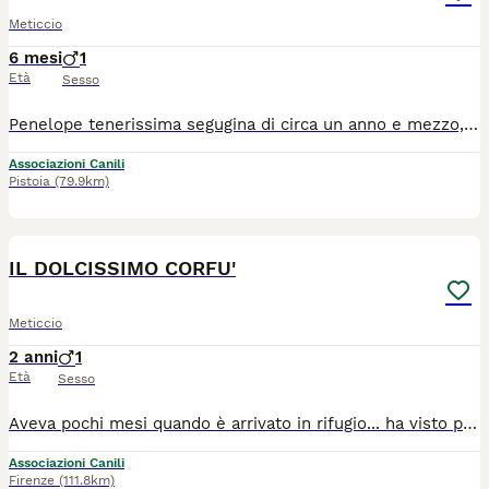
Meticcio
6 mesi
1
Età
Sesso
Penelope tenerissima segugina di circa un anno e mezzo, cerca casa! E' molto buona e coccolona, alla ricerca di attenzioni Chi vuole amarla per la vita? Si cerca per lei casa con giardino, essendo cmq un cane da caccia Si trova in pr di Frosinone e verrà affidata a fine aprile, al nord e centro Italia vaccinata e sterilizzata Per informazioni scrivete una piccola presentazione su whazz app 3204847756
Associazioni Canili
Pistoia
(79.9km)
9
1
IL DOLCISSIMO CORFU'
Meticcio
2 anni
1
Età
Sesso
Aveva pochi mesi quando è arrivato in rifugio... ha visto partire tutti i fratelli, invece per Corfu' il box non si è mai aperto CHE TRISTEZZA E' un cucciolone dolcissimo, con tanta voglia di giocare e di correre... nessuno vuole adottarlo? Nato a febbraio 2024, pesa 17 kili ed è prontissimo per trascorrere una lunga vita in famiglia! Vaccinato e chippato Si trova nel basso Lazio, adottabile al nord e centro Italia! Presentazione su whazz app 3204847756 3772368159
Associazioni Canili
Firenze
(111.8km)