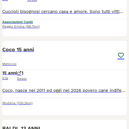
Cuccioli bisognosi cercano casa e amore. Sono tutti vittime dell'abbandono, non fateli crescere soli al rifugio Per info *34*057*838*96* arrivano con staffetta, gia sverminati, vaccinati e microchippati. Ritiro in zona Bologna. Future taglie medie, sui 25 chili di peso da grandi
Associazioni Canili
Reggio Emilia
(88.7km)
1
Coco 15 anni
Meticcio
15 anni
1
Età
Sesso
Coco, nasce nel 2011 ed oggi nel 2026 povero cane indifeso finisce in un canile con zero visibilità, lo vedete come trema? Si appoggia al suo amico al suo compagno di gabbia, per cercare protezione, un aiuto. Come si fa, un povero anziano deportato dove nessuno potrà più vederlo... Chi sceglierà questo cagnolino sarà davvero una persona dal grande cuore. Aiutateci a condividere, tiriamo fuori Coco da questa gabbia. 330429040 @fedesophie #adottanoncomprare🐕🐈🐾 #urgente #anima #caneanziano
Modena
(100.2km)
1
BALDI, 13 ANNI