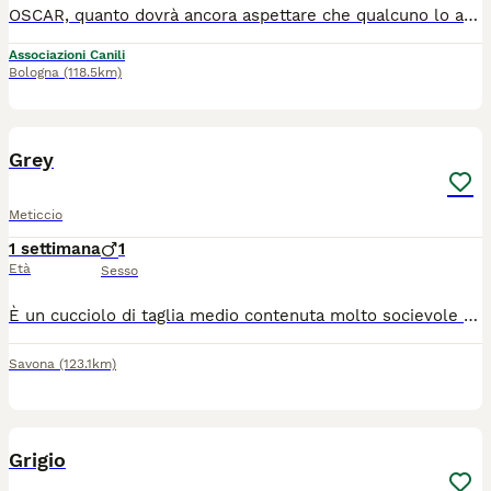
OSCAR, quanto dovrà ancora aspettare che qualcuno lo accolga con se? E' bello, dolce e simpatico, simile ad un Golden Retriever, ma con le zampotte corte, che insieme ai suoi circa 28 chili di peso e al suo bel carattere, lo rendono davvero adorabile, ha 7 anni circa, tenero e dolce come pochi, molto affettuoso, e socievole con le persone, un cane buono che saprà donare tanto amore a chi le aprirà le porte di casa. Ama giocare e cerca sempre il contatto umano, e le coccole. Oscar sta in rifugio e soffre molto il box. Non va d'accordo con cani maschi e con gatti. Sì invece con le femmine. E' sano, negativo malattie mediterranee, sterilizzato e vaccinato. Chiedete di Oscar, tramite messaggio Whatsapp ad Alessandra 3926279483. Dopo controlli preaffido arriva da Palermo in tutto il Centro Nord. Non facciamolo restare in rifugio.
Associazioni Canili
Bologna
(118.5km)
3
Grey
Meticcio
1 settimana
1
Età
Sesso
È un cucciolo di taglia medio contenuta molto socievole con gli altri cani ed affettuoso con le persone, ma avrà bisogno di educazione e socialità e tempo a disposizione da dedicare a lui. Si trova in provincia di Salerno, ma può raggiungere anche il centro qNord. Se interessati lasciate un messaggio di presentazione con età tipologia di abitazione tempo dedicare i cani specificando se il cane sta dentro oppure fuori.
Savona
(123.1km)
3
Grigio