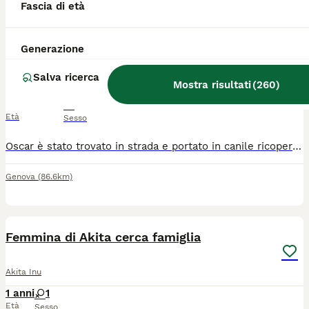
Fascia di età
3
TUTTI GLI ANNUNCI
Oscar
Generazione
Salva ricerca
Meticcio
Mostra risultati
(
260
)
1 settimana
1
Età
Sesso
Oscar è stato trovato in strada e portato in canile ricoperto di zecche e pulci, è stato ripulito, è stato curato ed è partito in adozione. La famiglia che lo ha accolto ha un altro cane che non ha accettato Oscar. Oscar è un po’ esuberante soprattutto con i maschi, ma non ha mai mostrato aggressività, invece con le femmine va d’accordo ed ed è molto affettuoso con le persone. Oscar si trova a Torino e cerca una nuova famiglia che lo possa accogliere.
Genova
(86.6km)
1
ADVANCED
Femmina di Akita cerca famiglia
Akita Inu
1 anni
1
Età
Sesso