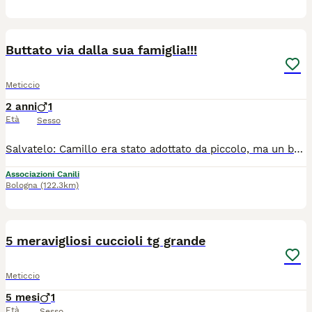
7
Buttato via dalla sua famiglia!!!
Meticcio
2 anni
1
Età
Sesso
Salvatelo: Camillo era stato adottato da piccolo, ma un bel giorno con un messaggio hanno deciso di restituirlo. "Non posso più tenerlo, cambio casa e non posso portarmelo"... ed ecco che si ritrova da una casa, nuovamente in rifugio. Ha 2 anni, da più di 1 anno é invisibile e solo. Taglia media, circa 28/30 kg di peso. cerca famiglia con urgenza. Si trova in provincia di ferrara, per informazioni 340 578 3896
Associazioni Canili
Bologna
(122.3km)
5
5 meravigliosi cuccioli tg grande
Meticcio
5 mesi
1
Età
Sesso