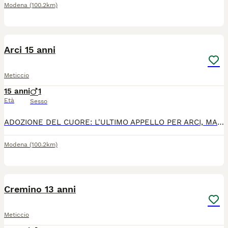
Modena
(100.2km)
1
Arci 15 anni
Meticcio
15 anni
1
Età
Sesso
ADOZIONE DEL CUORE: L'ULTIMO APPELLO PER ARCI, MASCHIO DI 15 ANNI IN CANILE. HA DIFFICOLTÀ A DEAMBULARE . SAN MARINO Il tempo mi ha rubato le zampe... Ma non mi ha rubato il cuore .. Oggi ho 15 anni... cado... Le mie zampe posteriori non mi reggono più... ma taccio... I cani vecchi non si lamentano. Soffrono in silenzio, con dignità, come ho fatto per tutta la vita... Ti chiedo solo di non lasciarmi spegnere così... Solo... Su una cuccia fredda... Adottare me è l’atto d’amore più difficile e più grande. È scegliere me ora che sono vecchio e stanco. Io non ho più molto tempo. Per favore. Non farmi morire senza una famiglia. Per info: APAS 0549 996326 Tutti i giorni dalle 8:00 alle 14:00 Oppure messaggio WhatsApp al 339 6899371 https://www.facebook.com/share/p/1J3yvhAqqX/ Simona Renzi
Modena
(100.2km)
3
Cremino 13 anni
Meticcio