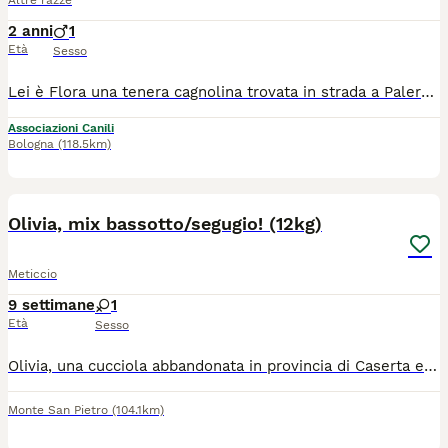
Altre razze
2 anni
1
Età
Sesso
Lei è Flora una tenera cagnolina trovata in strada a Palermo, inizialmente era timorosa, non sappiamo il suo passato. Portata in PENSIONE ha socializzato con due dei cagnolini che sono lì, cagnolini anche loro in pensione in attesa di adozione. Si e' rasserenata, ha imparato cosa sono le carezze, ma non puo vivere in box a vita… È giovane, circa 3 anni , pesa 17 kg ed è molto affettuosa … serve una famiglia che possa riempirla d’affetto per farle dimenticare tanto dolore vissuto… NON ESITARE A CHIAMARE SE VUOI DARLE UNA FAMIGLIA Si affida in zona o in tutto il centro nord con iter preaffido. Per info inviare un breve messaggio di presentazione al 3926279483 e sarete ricontattati . NO PERDITEMPO, DOPO TANTO DOLORE MERITA TANTO AMORE TANTE CAREZZE PERCHÉ LA MANO UMANA SERVE SOLO A DONARE AMORE PER QUESTE MERAVIGLIOSE CREATURE.
Associazioni Canili
Bologna
(118.5km)
1
1
Olivia, mix bassotto/segugio! (12kg)
Meticcio
9 settimane
1
Età
Sesso
Olivia, una cucciola abbandonata in provincia di Caserta e tutt'ora si trova li salvata da una signora.. È una mix bassottina con il corpo lungo e orecchie da segugetta.. Tigrata, dolcissima e giocherellona.. Adottabile in tutta la Campania e centro nord Italia dopo il pre affido con la staffetta.. Obbligo sterilizzazione.. Sarete accompagnati per un'adozione consapevole per la sicurezza, gestione e benessere del proprio cane
Monte San Pietro
(104.1km)