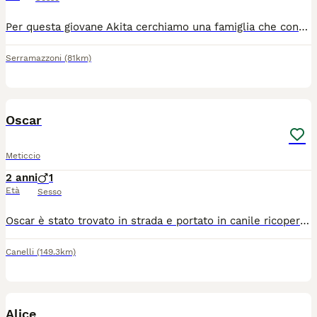
Per questa giovane Akita cerchiamo una famiglia che conosce la razza è ha esperienza con i cani. Buona di carattere, giocherellona e gode buona salute.
Serramazzoni
(81km)
3
Oscar
Meticcio
2 anni
1
Età
Sesso
Oscar è stato trovato in strada e portato in canile ricoperto di zecche e pulci, è stato ripulito, è stato curato ed è partito in adozione. La famiglia che lo ha accolto ha un altro cane che non ha accettato Oscar. Oscar è un po’ esuberante soprattutto con i maschi, ma non ha mai mostrato aggressività, invece con le femmine va d’accordo ed ed è molto affettuoso con le persone. Oscar si trova a Torino e cerca una nuova famiglia che lo possa accogliere.
Canelli
(149.3km)
3
Alice