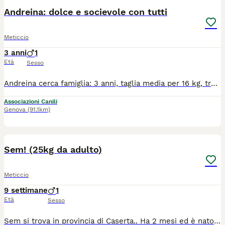
Andreina: dolce e socievole con tutti
Meticcio
3 anni
1
Età
Sesso
Andreina cerca famiglia: 3 anni, taglia media per 16 kg, trovata vagante per strada, è dolcissima con tutti. Socievole con persone e animali, è un carattere affettuoso ma equilibrato, il che ci fa pensare che prima di essere abbandonata probabilmente era abituata al contatto umano e, forse, alla vita in famiglia. Vaccinata, microchippata, sterilizzata, negativa al test della leishmania, Andreina si trova in provincia di Caserta e per una bella adozione raggiunge tutto il centro e nord tramite staffetta autorizzata e previo iter conoscitivo con l'adottante. Per informazioni contattare Stefania Mazzella, Cuore di Cane Odv, al numero 3473107846. (È gradito un breve messaggio di presentazione whatsapp). Grazie
Associazioni Canili
Genova
(91.1km)
2
Sem! (25kg da adulto)
Meticcio
9 settimane
1
Età
Sesso
Sem si trova in provincia di Caserta.. Ha 2 mesi ed è nato nelle campagne di Caserta.. L'unico sopravvissuto è lui e la sua mamma, gli altri fratelli sono tutti morti.. Per evitargli il canile dove spesso muoiono tanti cuccioli cerchiamo una famiglia responsabile che si innamori di lui.. Si affida vaccinato e microchippato.. Adottabile in tutta la Campania e centro nord Italia dopo il pre affido con la staffetta.. Sarete accompagnati per un'adozione consapevole pet la gestione, sicurezza e benessere del proprio cane.