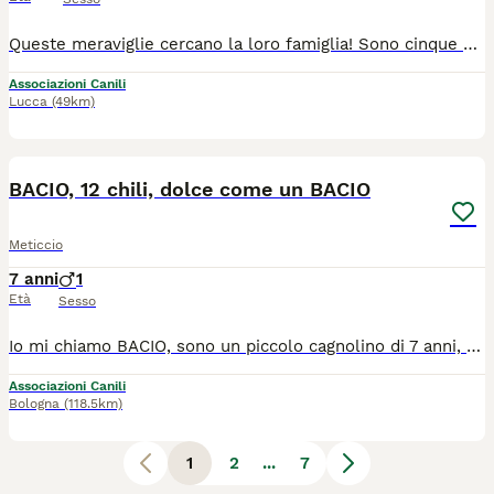
Queste meraviglie cercano la loro famiglia! Sono cinque cuccioli di circa tre mesi, tre femmine (Vanessa, Vera, Veronica) e due maschi (Pedro e Yamaha). Sono incroci pastore del Caucaso- maremmano e saranno una futura taglia grande. Si affidano vaccinati e con microchip previ controlli pre-affido e disponibilità a dare informazioni dopo l’adozione. Per informazioni (chiamate e messaggi whatsapp): 375 7907103 339 4246922
Associazioni Canili
Lucca
(49km)
8
BACIO, 12 chili, dolce come un BACIO
Meticcio
7 anni
1
Età
Sesso
Io mi chiamo BACIO, sono un piccolo cagnolino di 7 anni, si quasi 8 anni, sono un diversamente giovanotto, per 12 chili circa, nessuno mi vuole ma io ho tanto da dare, il mio nome BACIO dovrebbe già dire cosa vorrei, si vorrei tanto avere amore, carezze e baci, e io i baci li so contraccambiare! Sono un cagnolino buono, dolce che vive di amore, di vicinanza, di dolcezza. Vorrei conquistare il tuo cuore, conquistarti con la mia tenerezza, ti staro' vicino, ti daro' dolcezza, BACI, e amore. Oggi mi trovo in provincia di Caserta, ma il mio cuore può arrivare ovunque: posso essere adottato in tutta Italia. Cerco una famiglia vera, un luogo in cui sentirmi finalmente al sicuro, qualcuno che sappia guardarmi e dire: "Da oggi non saro' più solo". Per adottarmi è richiesto: Controllo pre-affido Firma del modulo di adozione Disponibilità a restare in contatto con i volontari Un impegno sincero: saro' parte della famiglia, non un accessorio Ho tanto amore da dare. Ho vissuto abbastanza da sapere quanto vale una carezza... ma anche da desiderarne ancora, ogni giorno. Io sono qui, se vuoi, da Caserta arrivo con staffetta ove c'e' amore. Info: 333-9275226 Email: mariagrazia.adozioni@virgilio.it È gradita breve mail di presentazione. Aprimi la porta e io faro' il resto.
Associazioni Canili
Bologna
(118.5km)
1
2
...
7