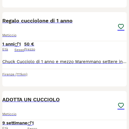
3
Regalo cucciolone di 1 anno
Meticcio
1 anni
1
50 €
Età
Prezzo
Sesso
Chuck Cucciolo di 1 anno e mezzo Maremmano settere incrocio taglia media/grande Regalo Bisogna di casa con giardino
Firenze
(111km)
10
ADOTTA UN CUCCIOLO
Meticcio
9 settimane
1
Età
Sesso