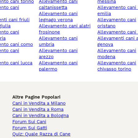
ento cani torino
allevamento cani
messina
caltanissetta
allevamento cani reggio
allevamento cani
emilia
legnago verona
allevamento cani
iulia
allevamento cani alatri
oristano
frosinone
allevamento cani
ria
allevamento cani
allevamenti cani a
ento cani como
umbria
genova
allevamento cani
allevamento cani
arezzo
modena
ento cani lucca
allevamento cani
allevamento cani
palermo
chivasso torino
Altre Pagine Popolari
Cani in Vendita a Milano
Cani in Vendita a Roma
Cani in Vendita a Bologna
Forum Sui Cani
Forum Sui Gatti
Quiz: Quale Razza di Cane