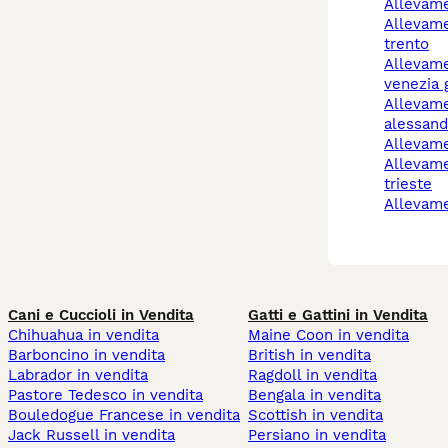
allevam
allevamento cani
trento
allevamenti cani friuli
venezia g
allevamento cani
alessand
allevam
allevamento cani
trieste
allevam
Cani e Cuccioli in Vendita
Gatti e Gattini in Vendita
Chihuahua in vendita
Maine Coon in vendita
Barboncino in vendita
British in vendita
Labrador in vendita
Ragdoll in vendita
Pastore Tedesco in vendita
Bengala in vendita
Bouledogue Francese in vendita
Scottish in vendita
Jack Russell in vendita
Persiano in vendita