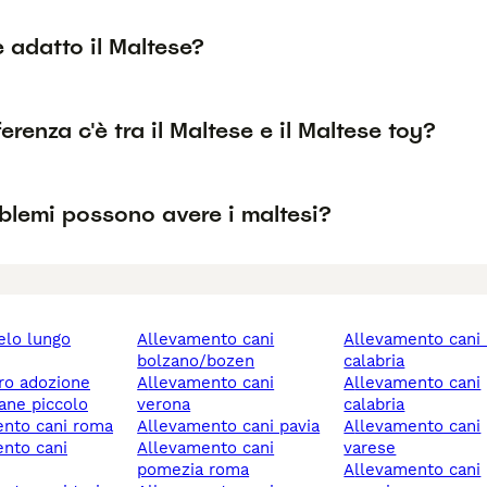
è adatto il Maltese?
erenza c'è tra il Maltese e il Maltese toy?
blemi possono avere i maltesi?
allevamento cani
allevamento cani reggio
bolzano/bozen
calabria
ero adozione
allevamento cani
allevamento cani
cane piccolo
verona
calabria
ento cani roma
allevamento cani pavia
allevamento cani
allevamento cani
varese
pomezia roma
allevamento cani