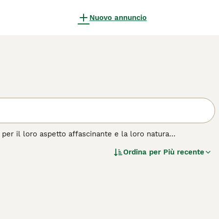
Nuovo annuncio
per il loro aspetto affascinante e la loro natura
 di molte persone, e per una buona ragione. Il maltese è un
Ordina per
Più recente
a statura, ha una personalità prorompente ed è una vera
 di cane.