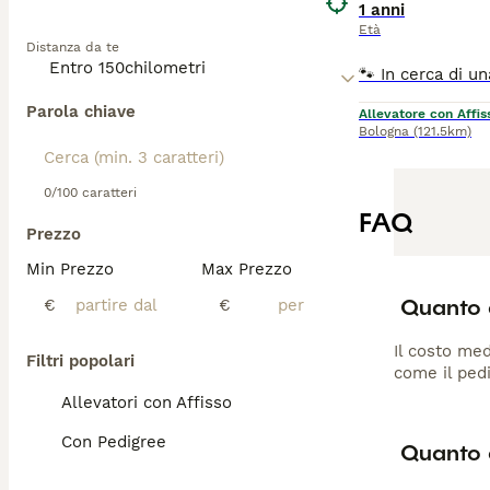
1 anni
Età
Distanza da te
Parola chiave
Allevatore con Affis
Bologna
(121.5km)
0/100 caratteri
FAQ
Prezzo
Min Prezzo
Max Prezzo
Quanto 
€
€
Il costo med
Filtri popolari
come il pedi
Allevatori con Affisso
Con Pedigree
Quanto 