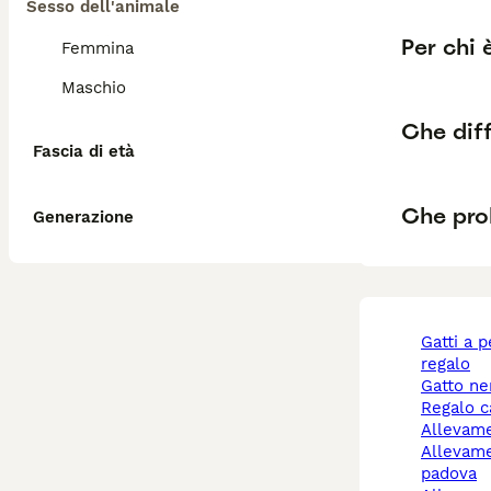
Sesso dell'animale
Per chi 
Femmina
Maschio
Che diff
Fascia di età
Che pro
Generazione
gatti a pelo lungo
regalo
gatto n
regalo 
allevam
allevamento cani
padova