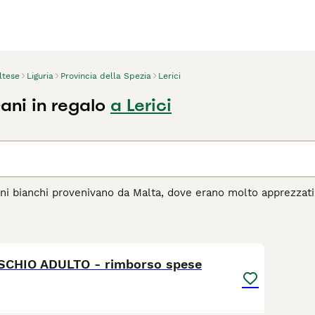
ltese
Liguria
Provincia della Spezia
Lerici
ani in regalo
a Lerici
ani bianchi provenivano da Malta, dove erano molto apprezzati 
l corso degli anni, hanno fatto breccia nei cuori e nelle case
e, estremamente leale e affettuoso. Nonostante la sua piccol
1
 con lui la propria casa.
CHIO ADULTO - rimborso spese
agina di consigli sul Maltese
per informazioni su questa razza