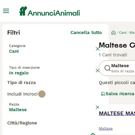
Filtri
Cancella tutto
Cani
Ma
Maltese C
Categorie
Cani
1 Cani trovati
Maltese
Tipo di inserzione
Solo di razza
In regalo
Tipo di razza
Questi piccoli c
indipendente. Ne
Salva ricerca
Includi incroci
cane affascinant
gioia condividere
Razza
Maltese
Leggi la
MALTESE MAS
nostra p
Città/Regione
Maltese