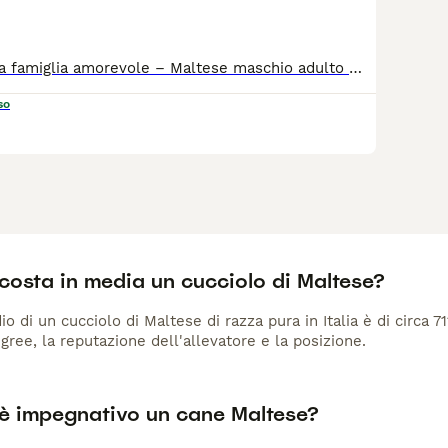
🐾 In cerca di una famiglia amorevole – Maltese maschio adulto 🐾 Con grande affetto (e un po’ di malinconia) cerchiamo una nuova famiglia per il nostro dolcissimo Maltese maschio di 11 mesi. Inizialmente era stato scelto come futuro papà dei nostri cuccioli, ma abbiamo poi deciso di proseguire con suo fratello. Per questo desideriamo per lui una casa speciale, dove possa ricevere tutto l’amore, le attenzioni e la compagnia che merita. ✨ Dettagli Razza: Maltese Età: 11 mesi Carattere: affettuoso, equilibrato e socievole. Abituato al contatto umano, è ideale come compagno di vita per famiglie o per chi cerca un amico fedele e amorevole. Stato di salute: ottimo. Vaccinazioni complete, sverminazione effettuata, libretto sanitario, microchip inserito e pedigree ENCI. 📍 Zona: Solarolo (RA), vicino a Imola 📞 Contatti: 338 6303108 💰 E' RICHIESTO UN RIMBORSO SPESE
so
costa in media un cucciolo di Maltese?
io di un cucciolo di Maltese di razza pura in Italia è di circa 7
gree, la reputazione dell'allevatore e la posizione.
è impegnativo un cane Maltese?