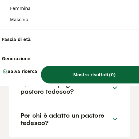
Femmina
Maschio
Quali sono i difetti del
pastore tedesco?
Fascia di età
Dove è bene far dormire un
Generazione
pastore tedesco?
Salva ricerca
Mostra risultati
(
0
)
Quanto è impegnativo un
pastore tedesco?
Per chi è adatto un pastore
tedesco?