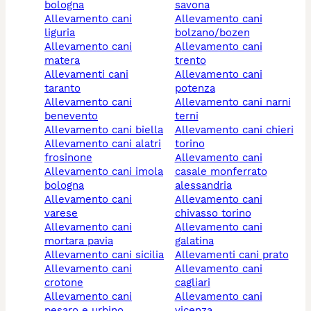
bologna
savona
allevamento cani
allevamento cani
liguria
bolzano/bozen
allevamento cani
allevamento cani
matera
trento
allevamenti cani
allevamento cani
taranto
potenza
allevamento cani
allevamento cani narni
benevento
terni
allevamento cani biella
allevamento cani chieri
allevamento cani alatri
torino
frosinone
allevamento cani
allevamento cani imola
casale monferrato
bologna
alessandria
allevamento cani
allevamento cani
varese
chivasso torino
allevamento cani
allevamento cani
mortara pavia
galatina
allevamento cani sicilia
allevamenti cani prato
allevamento cani
allevamento cani
crotone
cagliari
allevamento cani
allevamento cani
pesaro e urbino
vicenza