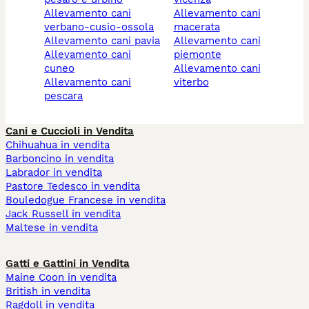
allevamento cani
allevamento cani
verbano-cusio-ossola
macerata
allevamento cani pavia
allevamento cani
allevamento cani
piemonte
cuneo
allevamento cani
allevamento cani
viterbo
pescara
Cani e Cuccioli in Vendita
Chihuahua in vendita
Barboncino in vendita
Labrador in vendita
Pastore Tedesco in vendita
Bouledogue Francese in vendita
Jack Russell in vendita
Maltese in vendita
Gatti e Gattini in Vendita
Maine Coon in vendita
British in vendita
Ragdoll in vendita