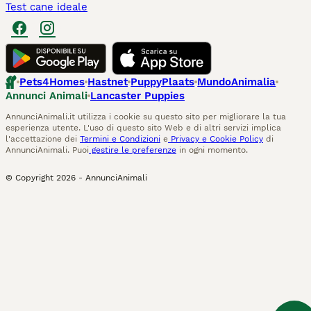
Test cane ideale
Pets4Homes
Hastnet
PuppyPlaats
MundoAnimalia
Annunci Animali
Lancaster Puppies
AnnunciAnimali.it utilizza i cookie su questo sito per migliorare la tua
esperienza utente. L'uso di questo sito Web e di altri servizi implica
l'accettazione dei
Termini e Condizioni
e
Privacy e Cookie Policy
di
AnnunciAnimali. Puoi
gestire le preferenze
in ogni momento.
© Copyright
2026
-
AnnunciAnimali