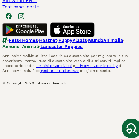
Allevatori ENCI
Test cane ideale
Pets4Homes
Hastnet
PuppyPlaats
MundoAnimalia
Annunci Animali
Lancaster Puppies
AnnunciAnimali.it utilizza i cookie su questo sito per migliorare la tua
esperienza utente. L'uso di questo sito Web e di altri servizi implica
l'accettazione dei
Termini e Condizioni
e
Privacy e Cookie Policy
di
AnnunciAnimali. Puoi
gestire le preferenze
in ogni momento.
© Copyright
2026
-
AnnunciAnimali