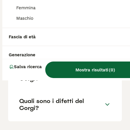
Femmina
Maschio
Quanto è impegnativo un
Corgi?
Fascia di età
Che carattere ha il Corgi?
Generazione
Salva ricerca
Mostra risultati
(
0
)
Quanto vive in media un
Corgi?
Quali sono i difetti del
Corgi?