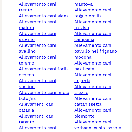
allevamento cani
mantova
trento
allevamento cani
allevamento cani siena
reggio emilia
allevamento cani
allevamento cani
matera
treviso
allevamento cani
allevamento cani
salerno
campania
allevamento cani
allevamento cani
avellino
pavullo nel frignano
allevamento cani
modena
teramo
allevamento cani
allevamento cani forlì-
basilicata
cesena
allevamento cani
allevamento cani
imperia
sondrio
allevamento cani
allevamento cani imola
arezzo
bologna
allevamento cani
allevamenti cani
caltanissetta
catania
allevamento cani
allevamenti cani
piemonte
taranto
allevamento cani
allevamento cani
verbano-cusio-ossola