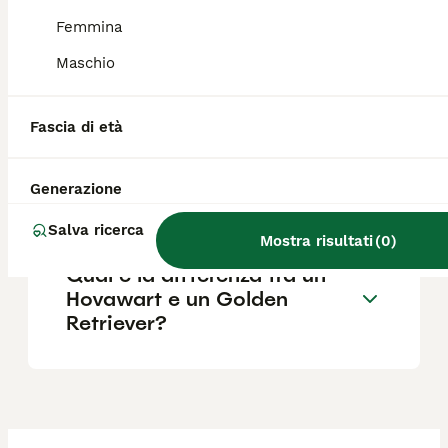
Femmina
Dove posso trovare
Maschio
allevamenti di Hovawart in
Emilia-Romagna?
Fascia di età
Qual è il carattere di un
Generazione
Hovawart?
Salva ricerca
Mostra risultati
(
0
)
Qual è la differenza tra un
Hovawart e un Golden
Retriever?