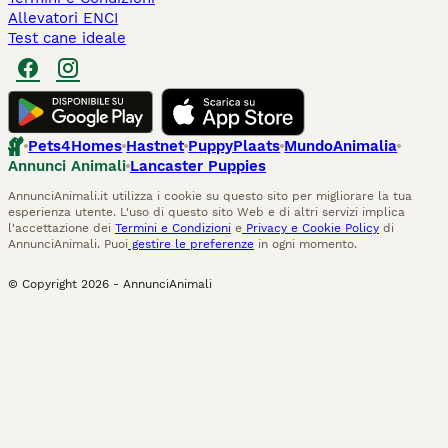
Allevatori ENCI
Test cane ideale
Pets4Homes
Hastnet
PuppyPlaats
MundoAnimalia
Annunci Animali
Lancaster Puppies
AnnunciAnimali.it utilizza i cookie su questo sito per migliorare la tua
esperienza utente. L'uso di questo sito Web e di altri servizi implica
l'accettazione dei
Termini e Condizioni
e
Privacy e Cookie Policy
di
AnnunciAnimali. Puoi
gestire le preferenze
in ogni momento.
© Copyright
2026
-
AnnunciAnimali