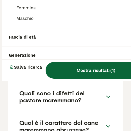
base a fattori come il pedigree, la
reputazione dell'allevatore e la posizione.
Femmina
Maschio
Che differenza c'è tra il
pastore maremmano e il
Fascia di età
pastore abruzzese?
Generazione
Chi è più forte, il lupo o il
Salva ricerca
pastore maremmano?
Mostra risultati
(
1
)
Quali sono i difetti del
pastore maremmano?
Qual è il carattere del cane
maremmano abruzzese?