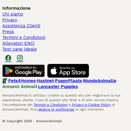
Informazione
Chi siamo
Privacy
Assistenza Clienti
Press
Termini e Condizioni
Allevatori ENCI
Test cane ideale
Pets4Homes
Hastnet
PuppyPlaats
MundoAnimalia
Annunci Animali
Lancaster Puppies
AnnunciAnimali.it utilizza i cookie su questo sito per migliorare la tua
esperienza utente. L'uso di questo sito Web e di altri servizi implica
l'accettazione dei
Termini e Condizioni
e
Privacy e Cookie Policy
di
AnnunciAnimali. Puoi
gestire le preferenze
in ogni momento.
© Copyright
2026
-
AnnunciAnimali