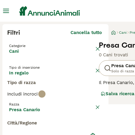
Filtri
Cancella tutto
Cani
Pr
Presa Can
Categorie
Cani
0 Cani trovati
Presa Can
Tipo di inserzione
Solo di razza
In regalo
Tipo di razza
Il Presa Canario
Questo cane si d
Salva ricerca
Includi incroci
per il suo corag
bestiame. Nonos
Razza
fermezza e coere
Presa Canario
carattere forte,
Città/Regione
Per scoprire se i