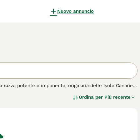
Nuovo annuncio
 razza potente e imponente, originaria delle Isole Canarie.
ulvo o brindle, e per la sua robusta costituzione. Rinomato
Ordina per
Più recente
ente utilizzato come cane da guardia e per la conduzione del
e protettivo, se ben socializzato e addestrato con
estire e canalizzare la sua potenza fisica e il suo
isto per questa razza.