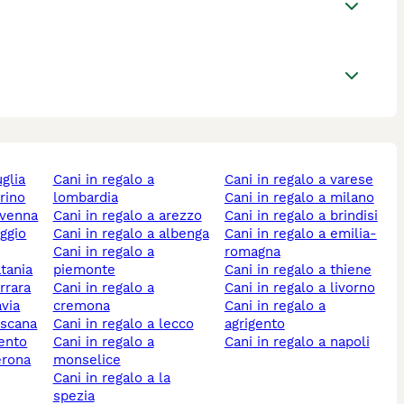
uglia
cani in regalo a
cani in regalo a varese
orino
lombardia
cani in regalo a milano
ravenna
cani in regalo a arezzo
cani in regalo a brindisi
cani in regalo a albenga
cani in regalo a emilia-
cani in regalo a
romagna
atania
piemonte
cani in regalo a thiene
errara
cani in regalo a
cani in regalo a livorno
avia
cremona
cani in regalo a
toscana
cani in regalo a lecco
agrigento
rento
cani in regalo a
cani in regalo a napoli
verona
monselice
cani in regalo a la
spezia