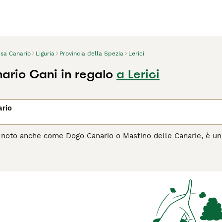
esa Canario
Liguria
Provincia della Spezia
Lerici
ario Cani in regalo
a Lerici
ario
, noto anche come Dogo Canario o Mastino delle Canarie, è una
istingue per il suo manto corto, generalmente in tonalità di f
gio e la sua forte presenza, il Presa Canario è stato storicam
tante la sua natura dominante, può essere un compagno leale 
nza. Questa razza richiede un proprietario esperto che possa g
 offrendogli allo stesso tempo affetto e stimolazione mentale.
l Presa Canario è il cane giusto per te, leggi la guida all'acqu