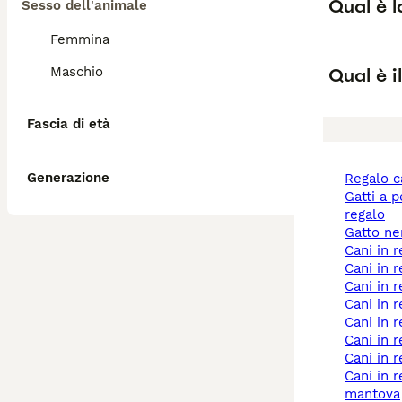
Qual è l
Sesso dell'animale
Femmina
Qual è i
Maschio
Fascia di età
Generazione
regalo 
gatti a pelo lungo
regalo
gatto n
cani in
cani in
cani in 
cani in 
cani in 
cani in
cani in 
cani in regalo a
mantova