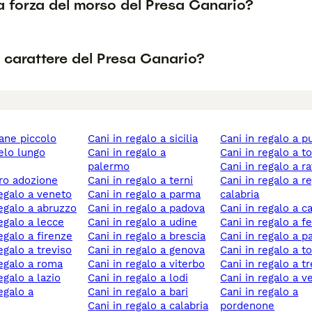
a forza del morso del Presa Canario?
l carattere del Presa Canario?
cane piccolo
cani in regalo a sicilia
cani in regalo a p
cani in regalo a
cani in regalo a t
palermo
cani in regalo a 
ero adozione
cani in regalo a terni
cani in regalo a reggio
 regalo a veneto
cani in regalo a parma
calabria
 regalo a abruzzo
cani in regalo a padova
cani in regalo a c
regalo a lecce
cani in regalo a udine
cani in regalo a f
regalo a firenze
cani in regalo a brescia
cani in regalo a p
regalo a treviso
cani in regalo a genova
cani in regalo a 
 regalo a roma
cani in regalo a viterbo
cani in regalo a t
regalo a lazio
cani in regalo a lodi
cani in regalo a 
cani in regalo a bari
cani in regalo a
cani in regalo a calabria
pordenone