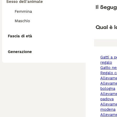
Sesso dell'animale
Il Segug
Femmina
Maschio
Qual è l
Fascia di età
Generazione
gatti a pelo lungo
regalo
gatto n
regalo 
allevam
allevamento cani
bologna
allevamento cani
padova
allevamento cani
modena
allevam