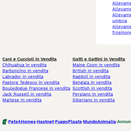
allevam
allevam
allevamento cani
umbria
allevamento cani
frosinon
Cani e Cuccioli in Vendita
Gatti e Gattini in Vendita
Chihuahua in vendita
Maine Coon in vendita
Barboncino in vendita
British in vendita
Labrador in vendita
Ragdoll in vendita
Pastore Tedesco in vendita
Bengala in vendita
Bouledogue Francese in vendita
Scottish in vendita
Jack Russell in vendita
Persiano in vendita
Maltese in vendita
Siberiano in vendita
Pets4Homes
Hastnet
PuppyPlaats
MundoAnimalia
Annun