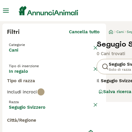
Filtri
Cancella tutto
Cani
Seg
Segugio S
Categorie
Cani
0 Cani trovati
Segugio Sv
Tipo di inserzione
Solo di razza
In regalo
Tipo di razza
Il
Segugio Svizz
Berner Laufhun
Salva ricerca
Includi incroci
muscolosi, con 
sono anche energ
Razza
paziente e costa
Segugio Svizzero
esercizio fisico
passeggiate e st
Città/Regione
da caccia tradizi