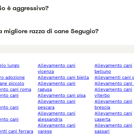
io è aggressivo?
a migliore razza di cane Segugio?
allevamento cani
allevamento cani
vicenza
belluno
ero adozione
allevamento cani biella
allevamenti cani 
cane piccolo
allevamento cani
allevamento cani
ento cani roma
ragusa
allevamento cani
allevamento cani pisa
viterbo
allevamento cani
allevamento cani
pescara
brescia
allevamento cani
allevamento cani
alessandria
caserta
allevamento cani
allevamento cani
enti cani ferrara
varese
sassari