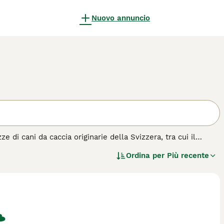
Nuovo annuncio
di cani da caccia originarie della Svizzera, tra cui il
hund
. Questi cani da seguita sono di taglia media, atletici e
Ordina per
Più recente
loro temperamento è generalmente gentile e affettuoso, ma
o cani intelligenti e indipendenti, richiedendo una formazione
glie con ampi spazi esterni, dato il suo elevato bisogno di
 stile di vita sedentario poiché necessitano di lunghe
scelta particolare ma affascinante per gli amanti delle razze