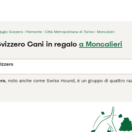
ugio Svizzero
Piemonte
Città Metropolitana di Torino
Moncalieri
vizzero Cani in regalo
a Moncalieri
izzero
ero
, noto anche come Swiss Hound, è un gruppo di quattro razze 
d
, il
Jura Laufhund
, il
Luzerner Laufhund
e lo
Schwyzer Lauf
orecchie lunghe e pendenti e un mantello corto e lucido. Il 
ici e determinati, adatti a chi ha uno stile di vita attivo. Son
nte. Il
Segugio Svizzero
è ideale per cacciatori esperti e fami
 quotidiano. Non sono adatti a chi vive in appartamento o a uno
imoli mentali. La loro rarità fuori dalla Svizzera li rende una 
onali.