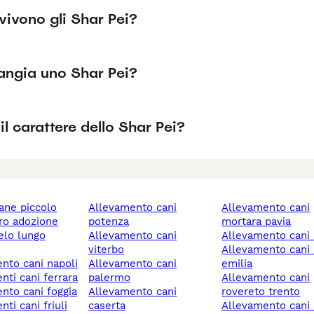
vivono gli Shar Pei?
ngia uno Shar Pei?
l carattere dello Shar Pei?
cane piccolo
allevamento cani
allevamento cani
ero adozione
potenza
mortara pavia
allevamento cani
allevamento cani 
viterbo
allevamento cani reggio
ento cani napoli
allevamento cani
emilia
enti cani ferrara
palermo
allevamento cani
ento cani foggia
allevamento cani
rovereto trento
caserta
allevamento cani