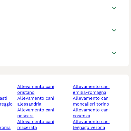
allevamento cani
allevamento cani
oristano
emilia-romagna
asti
allevamento cani
allevamento cani
alessandria
moncalieri torino
allevamento cani
allevamento cani
pescara
cosenza
allevamento cani
allevamento cani
 roma
macerata
legnago verona