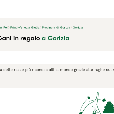
r Pei
Friuli-Venezia Giulia
Provincia di Gorizia
Gorizia
Cani in regalo
a Gorizia
 delle razze più riconoscibili al mondo grazie alle rughe sul v
ristica distintiva della razza in quanto sembra morbido ma al ta
 vanta di essere una delle più antiche del mondo. Originariament
spesso usati come cani da combattimento.
agina di consigli sul Shar Pei
per informazioni su questa razza