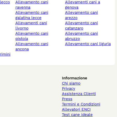
 lecco
allevamento cani
allevamenti cani a
ravenna
genova
allevamento cani
allevamento cani
galatina lecce
arezzo
allevamenti cani
allevamento cani
livorno
catanzaro
allevamento cani
allevamento cani
pistoia
abruzzo
allevamento cani
allevamento cani liguria
ancona
rimini
Informazione
Chi siamo
Privacy
Assistenza Clienti
Press
Termini e Condizioni
Allevatori ENCI
Test cane ideale