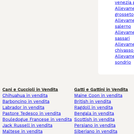
venezia g
allevamento cani
grosseto
allevamento cani
salerno
allevamento cani
sassari
allevamento cani
chivasso
allevamento cani
sondrio
Cani e Cuccioli in Vendita
Gatti e Gattini in Vendita
Chihuahua in vendita
Maine Coon in vendita
Barboncino in vendita
British in vendita
Labrador in vendita
Ragdoll in vendita
Pastore Tedesco in vendita
Bengala in vendita
Bouledogue Francese in vendita
Scottish in vendita
Jack Russell in vendita
Persiano in vendita
Maltese in vendita
Siberiano in vendita