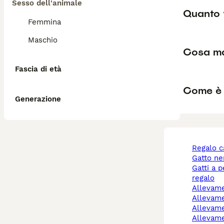
Sesso dell'animale
Quanto 
Femmina
Maschio
Cosa ma
Fascia di età
Come è i
Generazione
regalo 
gatto n
gatti a pelo lungo
regalo
allevam
allevam
allevam
allevamenti cani friuli