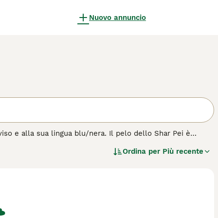
Nuovo annuncio
iso e alla sua lingua blu/nera. Il pelo dello Shar Pei è
tto si rivela abbastanza ispido. Lo Shar-Pei è una razza di
Ordina per
Più recente
e erano allevati per la caccia, la guardia e la pastorizia,
 di cane.