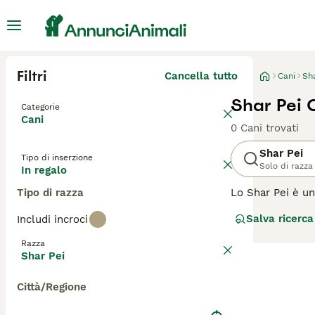
Filtri
Cancella tutto
Cani
Sha
Shar Pei 
Categorie
Cani
0 Cani trovati
Shar Pei
Tipo di inserzione
Solo di razza
In regalo
Tipo di razza
Lo Shar Pei è una
un'altra caratte
Salva ricerca
Includi incroci
origine cinese e
anche se erano 
Razza
Shar Pei
Leggi la
nostra p
Città/Regione