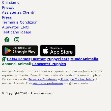
Chi siamo
Privacy
Assistenza Clienti
Press
Termini e Condizioni
Allevatori ENCI
Test cane ideale
Pets4Homes
Hastnet
PuppyPlaats
MundoAnimalia
Annunci Animali
Lancaster Puppies
AnnunciAnimali.it utilizza i cookie su questo sito per migliorare la tua
esperienza utente. L'uso di questo sito Web e di altri servizi implica
l'accettazione dei
Termini e Condizioni
e
Privacy e Cookie Policy
di
AnnunciAnimali. Puoi
gestire le preferenze
in ogni momento.
© Copyright
2026
-
AnnunciAnimali