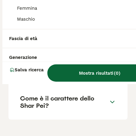
Femmina
Maschio
Quali sono i pregi e i difetti
dello Shar Pei?
Fascia di età
Quanto vivono gli Shar Pei?
Generazione
Salva ricerca
Mostra risultati
(
0
)
Cosa mangia uno Shar Pei?
Come è il carattere dello
Shar Pei?