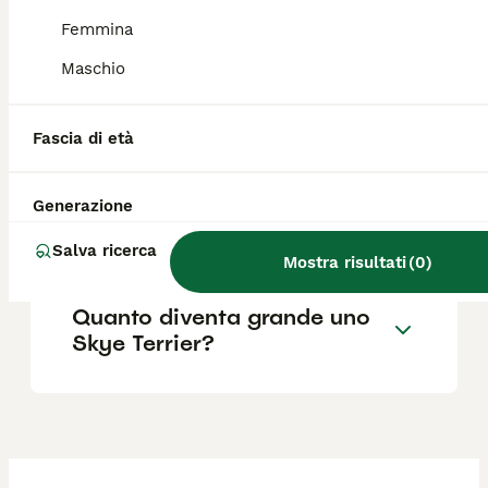
previsti.
Femmina
Maschio
Quanto costa un cucciolo di
terrier?
Fascia di età
Qual è il temperamento dello
Generazione
Skye Terrier?
Salva ricerca
Mostra risultati
(
0
)
Quanto diventa grande uno
Skye Terrier?