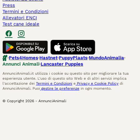
Press
Termini e Condizioni
Allevatori ENCI
Test cane ideale
Pets4Homes
Hastnet
PuppyPlaats
MundoAnimalia
Annunci Animali
Lancaster Puppies
AnnunciAnimali.it utilizza i cookie su questo sito per migliorare la tua
esperienza utente. L'uso di questo sito Web e di altri servizi implica
l'accettazione dei
Termini e Condizioni
e
Privacy e Cookie Policy
di
AnnunciAnimali. Puoi
gestire le preferenze
in ogni momento.
© Copyright
2026
-
AnnunciAnimali