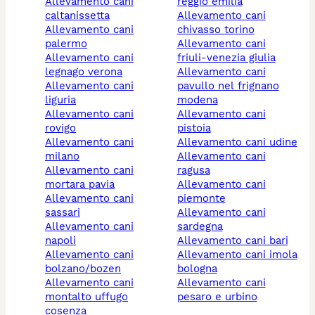
allevamento cani
reggio emilia
caltanissetta
allevamento cani
allevamento cani
chivasso torino
palermo
allevamento cani
allevamento cani
friuli-venezia giulia
legnago verona
allevamento cani
allevamento cani
pavullo nel frignano
liguria
modena
allevamento cani
allevamento cani
rovigo
pistoia
allevamento cani
allevamento cani udine
milano
allevamento cani
allevamento cani
ragusa
mortara pavia
allevamento cani
allevamento cani
piemonte
sassari
allevamento cani
allevamento cani
sardegna
napoli
allevamento cani bari
allevamento cani
allevamento cani imola
bolzano/bozen
bologna
allevamento cani
allevamento cani
montalto uffugo
pesaro e urbino
cosenza