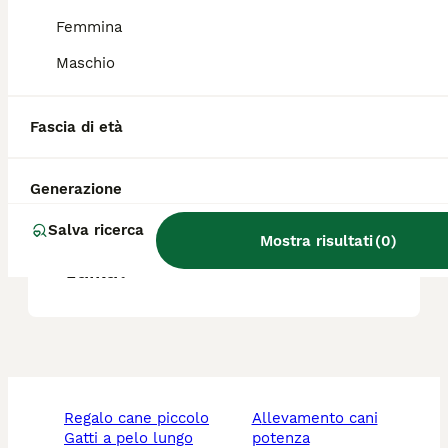
Femmina
Maschio
Cosa significa il nome
Laika?
Fascia di età
Cagnolina Laika che razza è?
Generazione
Salva ricerca
Mostra risultati
(
0
)
Qual è la taglia di Yakutian
Laika?
regalo cane piccolo
allevamento cani
gatti a pelo lungo
potenza