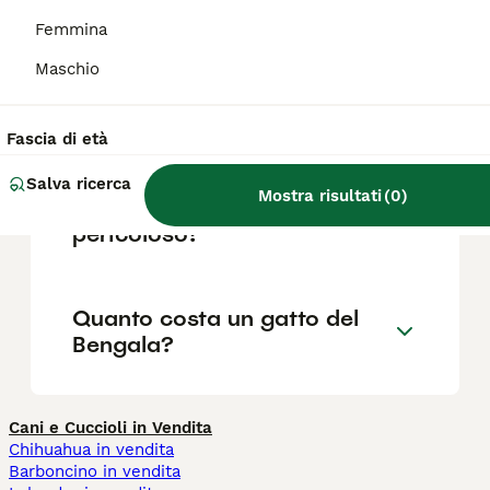
e i 600 euro.
Femmina
Maschio
Quali sono i difetti del gatto
del Bengala?
Fascia di età
Salva ricerca
Mostra risultati
(
0
)
gatto del Bengala
pericoloso?
Quanto costa un gatto del
Bengala?
Cani e Cuccioli in Vendita
Chihuahua in vendita
Barboncino in vendita