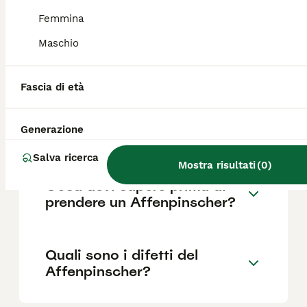
Femmina
Maschio
Quanto dura la vita di un
Affenpinscher?
Fascia di età
Qual è il carattere del
Generazione
Affenpinscher?
Salva ricerca
Mostra risultati
(
0
)
Cosa devi sapere prima di
prendere un Affenpinscher?
Quali sono i difetti del
Affenpinscher?