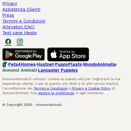
Privacy
Assistenza Clienti
Press
Termini e Condizioni
Allevatori ENCI
Test cane ideale
Pets4Homes
Hastnet
PuppyPlaats
MundoAnimalia
Annunci Animali
Lancaster Puppies
AnnunciAnimali.it utilizza i cookie su questo sito per migliorare la tua
esperienza utente. L'uso di questo sito Web e di altri servizi implica
l'accettazione dei
Termini e Condizioni
e
Privacy e Cookie Policy
di
AnnunciAnimali. Puoi
gestire le preferenze
in ogni momento.
© Copyright
2026
-
AnnunciAnimali