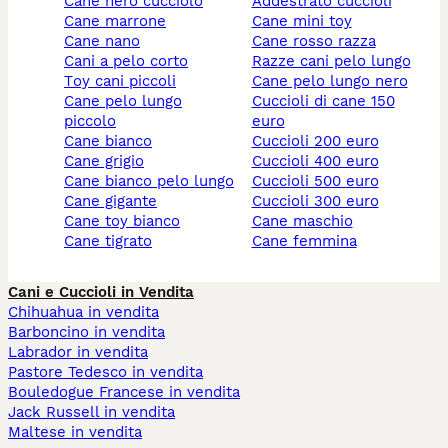
cane nero cucciolo
addestrato cuccioli
cane marrone
cane mini toy
cane nano
cane rosso razza
cani a pelo corto
razze cani pelo lungo
toy cani piccoli
cane pelo lungo nero
cane pelo lungo
cuccioli di cane 150
piccolo
euro
cane bianco
cuccioli 200 euro
cane grigio
cuccioli 400 euro
cane bianco pelo lungo
cuccioli 500 euro
cane gigante
cuccioli 300 euro
cane toy bianco
cane maschio
cane tigrato
cane femmina
Cani e Cuccioli in Vendita
Chihuahua in vendita
Barboncino in vendita
Labrador in vendita
Pastore Tedesco in vendita
Bouledogue Francese in vendita
Jack Russell in vendita
Maltese in vendita