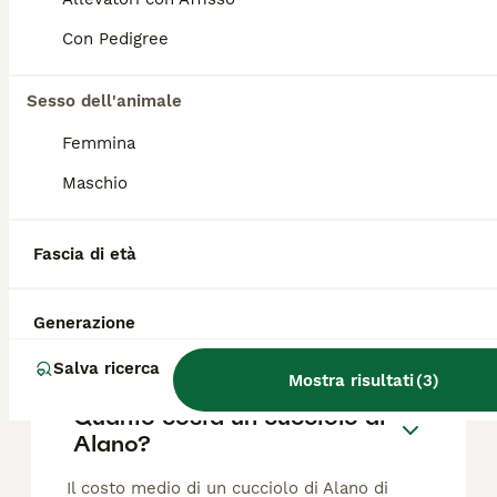
Cuccioli di Alano Nero
Con Pedigree
Alano
Sesso dell'animale
15 settimane
4
2
1500 €
Età
Prezzo
Sesso
Femmina
Da una Prestigiosa libea di sangue nati 6 meravigliosi cuccioli. Saranno disponibili con vaccinazioni (per eta') Pedigree ENCI iscritti anagrafe canina, piu volte sverminati. Solo per appassionati e amanti della razza.
Maschio
Allevatore con Affisso
Carpignano Sesia
(56.1km)
Fascia di età
Generazione
FAQ
Salva ricerca
Mostra risultati
(
3
)
Quanto costa un cucciolo di
Alano?
Il costo medio di un cucciolo di Alano di