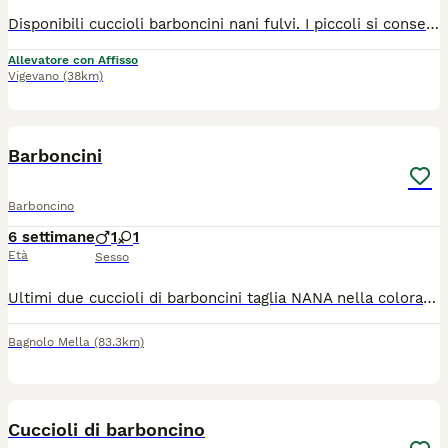
Disponibili cuccioli barboncini nani fulvi. I piccoli si consegnano con doppia vaccinazione, microchip, libretto sanitario, certificato di buona salute, contratto di cessione, kit cibo iniziale e pedigree. Genitori testati e visibili. Esperienza di allevamento quarantennale, competenza e serietà. Per ulteriori informazioni o per fissare un appuntamento è richiesta una telefonata. Mantengo i contatti nel tempo. Possibilità di servizio pensione in caso di assenza temporanea.
Allevatore con Affisso
Vigevano
(38km)
5
Barboncini
Barboncino
6 settimane
1
1
Età
Sesso
Ultimi due cuccioli di barboncini taglia NANA nella colorazione Red/ albicocca. I cuccioli saranno pronti per fine agosto se svezzati. Saranno consegnati sverminati,vaccinati,con antiparassitario,microchip,libretto sanitario che ne attestino la buona salute. Crescono in ambiente familiare. La mamma è visibile con i cuccioli. Per altre info contattatemi. No perditempo No perditempo No perditempo
Bagnolo Mella
(83.3km)
3
Cuccioli di barboncino