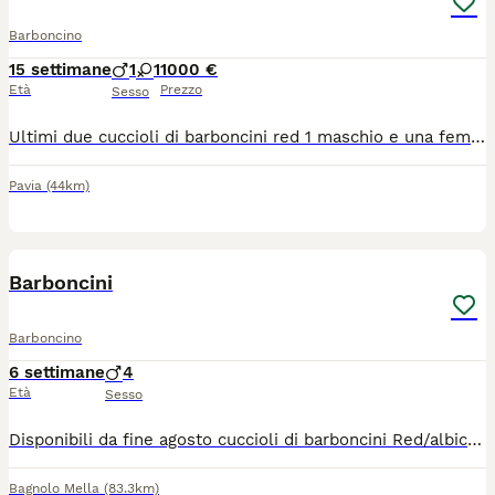
Barboncino
15 settimane
1
1
1000 €
Età
Prezzo
Sesso
Ultimi due cuccioli di barboncini red 1 maschio e una femmina ancora disponibili nati il 22 aprile e ora disponibili x il ritiro o prenotazione.. Genitori visibili.. X qualsiasi info lasciare un recapito o contattare 3400612736
Pavia
(44km)
8
Barboncini
Barboncino
6 settimane
4
Età
Sesso
Disponibili da fine agosto cuccioli di barboncini Red/albicocca taglia NANA I cuccioli saranno consegnati vaccinati,microcippati, sverminati e con libretto sanitario Effettueranno controlli veterinari . VISIBILI I GENITORI I cuccioli disponibili sono MASCHI. Per info contattatemi,rispondo appena possibile NO PERDITEMPO NO PERDITEMPO NO REGALO
Bagnolo Mella
(83.3km)