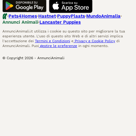
Pets4Homes
Hastnet
PuppyPlaats
MundoAnimalia
Annunci Animali
Lancaster Puppies
AnnunciAnimali.it utilizza i cookie su questo sito per migliorare la tua
esperienza utente. L'uso di questo sito Web e di altri servizi implica
l'accettazione dei
Termini e Condizioni
e
Privacy e Cookie Policy
di
AnnunciAnimali. Puoi
gestire le preferenze
in ogni momento.
© Copyright
2026
-
AnnunciAnimali