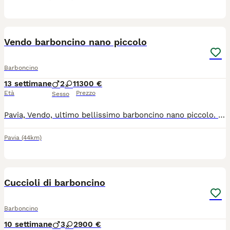
3
Vendo barboncino nano piccolo
Barboncino
13 settimane
2
1
1300 €
Età
Prezzo
Sesso
Pavia, Vendo, ultimo bellissimo barboncino nano piccolo. Non ha il pedegree. Ha effettuato controlli e vaccini. Disponibile a fine mese di luglio.
Pavia
(44km)
3
Cuccioli di barboncino
Barboncino
10 settimane
3
2
900 €