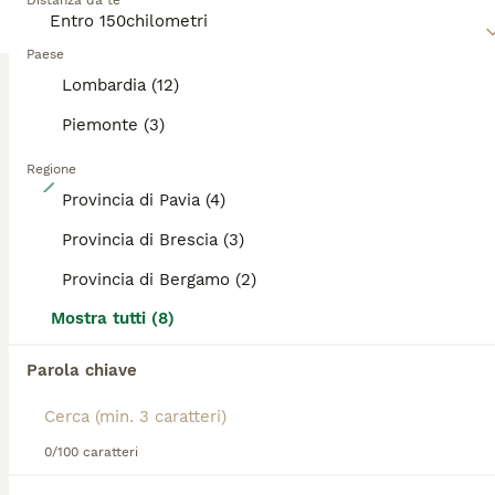
Distanza da te
uno di questi deliziosi cagnolini.
Leggi la
Paese
nostra pagina di consigli sul Barboncino
per
informazioni su questa razza di cane.
Lombardia (12)
Piemonte (3)
Regione
20
Provincia di Pavia (4)
Barboncini nani
Provincia di Brescia (3)
Provincia di Bergamo (2)
Barboncino
12 settimane
1
2
1600 €
Mostra tutti (8)
Età
Prezzo
Sesso
Parola chiave
Splendidi cuccioli di barboncino 2 maschi 1 femmina genitori visibili in loco verranno sverminati vaccinati cippati
Bistagno
(119.1km)
0/100 caratteri
15
1