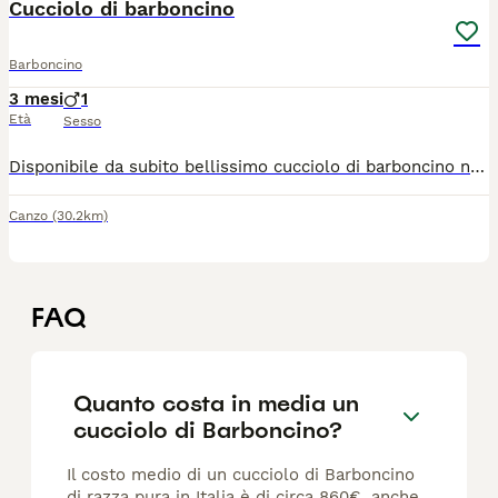
Cucciolo di barboncino
Barboncino
3 mesi
1
Età
Sesso
Disponibile da subito bellissimo cucciolo di barboncino nato 11 aprile il piccolo è nato e cresciuto in casa a contatto con la famiglia viene ceduto con libretto sanitario primo vaccino microchip due sverminazioni trattamento antiparassitario è molto dolce e affettuoso per altre info contattatemi al n 3441902599 su WhatsApp
Canzo
(30.2km)
FAQ
Quanto costa in media un
cucciolo di Barboncino?
Il costo medio di un cucciolo di Barboncino
di razza pura in Italia è di circa 860€ ,anche