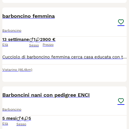
2
1
barboncino femmina
Barboncino
13 settimane
1
2
900 €
Età
Prezzo
Sesso
Cucciolo di barboncino femmina cerca casa educata con tutte le vaccinazioni possibilità di vederlo no perditempo per qualsiasi cosa non esitare a contattarmi
Vistarino
(46.4km)
9
4
Barboncini nani con pedigree ENCI
Barboncino
5 mesi
4
5
Età
Sesso