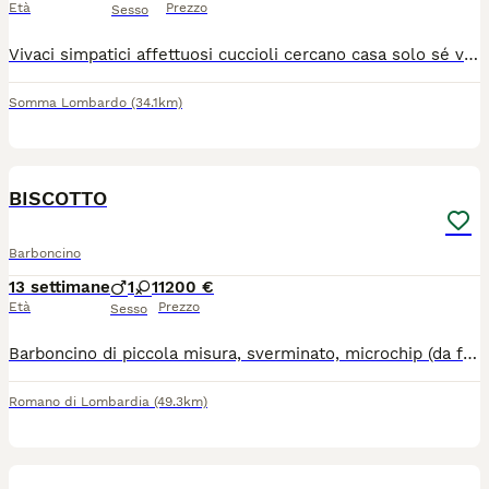
Età
Prezzo
Sesso
Vivaci simpatici affettuosi cuccioli cercano casa solo sé veramente interessati e amanti della razza
Somma Lombardo
(34.1km)
4
BISCOTTO
Barboncino
13 settimane
1
1
1200 €
Età
Prezzo
Sesso
Barboncino di piccola misura, sverminato, microchip (da fare passaggio di proprietà compreso nel prezzo), 3 vaccinazioni obbligatorie e svezzato mangia già le crocchette, abituato alla traversina
Romano di Lombardia
(49.3km)
7