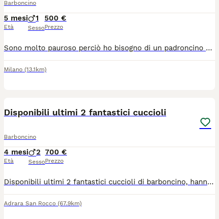
Barboncino
5 mesi
1
500 €
Età
Prezzo
Sesso
Sono molto pauroso perciò ho bisogno di un padroncino paziente preso in allevamento il prezzo e più basso proprio perché sono molto fifone
Milano
(13.1km)
3
Disponibili ultimi 2 fantastici cuccioli
Barboncino
4 mesi
2
700 €
Età
Prezzo
Sesso
Disponibili ultimi 2 fantastici cuccioli di barboncino, hanno 4 mesi e mezzo, ciclo vaccinale terminato, entrambi i genitori sono di mia proprietà e sono entrambi nani, possibilità quindi di vedere anche loro
Adrara San Rocco
(67.9km)