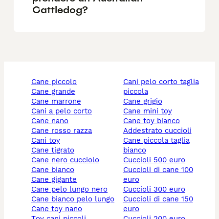
Cattledog?
cane piccolo
cani pelo corto taglia
cane grande
piccola
cane marrone
cane grigio
cani a pelo corto
cane mini toy
cane nano
cane toy bianco
cane rosso razza
addestrato cuccioli
cani toy
cane piccola taglia
cane tigrato
bianco
cane nero cucciolo
cuccioli 500 euro
cane bianco
cuccioli di cane 100
cane gigante
euro
cane pelo lungo nero
cuccioli 300 euro
cane bianco pelo lungo
cuccioli di cane 150
cane toy nano
euro
toy cani piccoli
cuccioli 200 euro