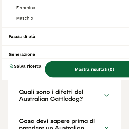
510€ ,anche se i prezzi possono variare in
base a fattori come il pedigree, la
Femmina
reputazione dell'allevatore e la posizione.
Maschio
Quanto dura la vita di un
Fascia di età
Australian Cattledog?
Generazione
Qual è il carattere del
Salva ricerca
Australian Cattledog?
Mostra risultati
(
0
)
Quali sono i difetti del
Australian Cattledog?
Cosa devi sapere prima di
prendere un Australian