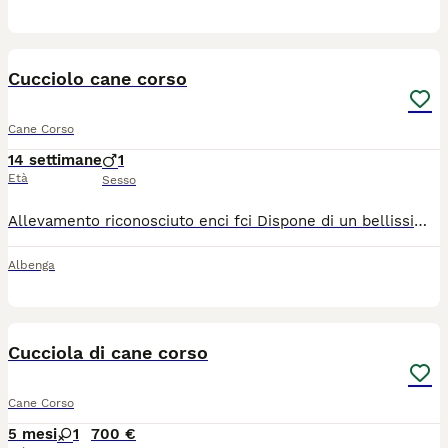
2
Cucciolo cane corso
Cane Corso
14 settimane
1
Età
Sesso
Allevamento riconosciuto enci fci Dispone di un bellissimo cucciolo di razza Cane corso selezionato per salute ,carattere e morfologia maschio Genitori , nonni e bisnonni esenti da displasia ad anche e gomiti certificata e testati per le principali patologie di razza Il piccolo potrá essere consegnato alla nuova famiglia a partire dal compimento dei due mesi di vita con Ciclo vermifugo completo ,vaccini , auscultazione cardiaca,iscrizione all' anagrafe canina , microchip , pedigree Enci di alta genealogia , contratto di compravendita , garanzia sanitaria scritta 1 lezione gratuita dal nostro addestratore di fiducia Garantita assistenza per tutta la vita del cucciolo ! Il cane corso è un cane adatto alla vita famigliare ed un eccellente guardiano Cucciolo ben socializzato ed abituato a bambini ed altri animali Consegna in tutta italia con mezzi autorizzati asl ( isole comprese )
Albenga
7
Cucciola di cane corso
Cane Corso
5 mesi
1
700 €