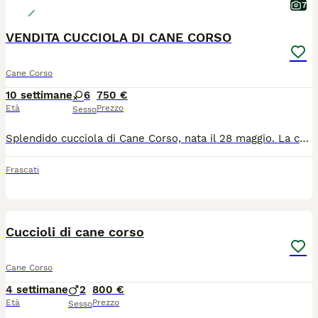
7
VENDITA CUCCIOLA DI CANE CORSO
Cane Corso
10 settimane
6
750 €
Età
Prezzo
Sesso
Splendido cucciola di Cane Corso, nata il 28 maggio. La cucciola sarà cedibile non prima del 28 luglio, nel rispetto dei tempi di svezzamento e della normativa vigente. Alla consegna sarà provvisto di: Primo vaccino effettuato; Sverminazione; Libretto sanitario. Pedigree: non presente. Il cucciolo è allevato con cura in ambiente familiare, ben socializzato e abituato al contatto con le persone. Per ulteriori informazioni, foto e video, contattatemi. Sarò lieto di rispondere a tutte le domande e di concordare un appuntamento. Zona: Frascati (Roma).
Frascati
4
Cuccioli di cane corso
Cane Corso
4 settimane
2
800 €
Età
Prezzo
Sesso