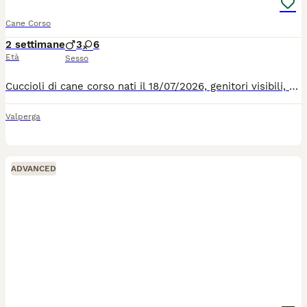
Cane Corso
2 settimane
3
6
Età
Sesso
Cuccioli di cane corso nati il 18/07/2026, genitori visibili, al momento della consegna, non prima dei 60 giorni, avranno microchip, primi vaccini fatti e pedigree
Valperga
ADVANCED