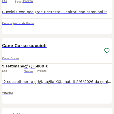
Età
Prezzo
Sesso
Cucciola con pedigree ricercato. Genitori con campioni italiani nella linea di sangue. Ultima della sua cucciolata, bellissima, di colore nero Il prezzo è trattabile, no proposte ridicole
Campagnano di Roma
1
Cane Corso cuccioli
Cane Corso
9 settimane
7
5
800 €
Età
Prezzo
Sesso
12 cuccioli neri e grigi, taglia XXL, nati il 2/6/2026 da genitori visibili con pedigree importante:la madre è nipote di campioni del mondo di bellezza! Cedo a 60 giorni con: pedigree, profilassi antiparassitaria e vaccinale avviata, microchip, kit puppy (ciotola mangime), garanzia veterinaria, assistenza fino a completo inserimento nel nuovo nucleo familiare. Gradito il contatto telefonico.
Viterbo
11