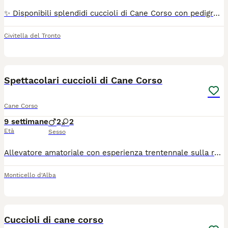
✨ Disponibili splendidi cuccioli di Cane Corso con pedigree ENCI! 🐾 Se stai cercando un Cane Corso di alta genealogia, questa è l'occasione giusta! I nostri cuccioli provengono da importanti linee di sangue, selezionate per salute, carattere ed eccellenti caratteristiche morfologiche. ✅ Pedigree ENCI ✅ Microchip ✅ Vaccinazioni in regola ✅ Libretto sanitario ✅ Ceduti non prima dei 60 giorni di vita, come previsto, già pronti per entrare nella loro nuova famiglia. I cuccioli crescono in un ambiente sano, seguiti con amore e attenzione fin dai primi giorni di vita, per garantire il miglior inizio possibile. 📩 Contattaci in privato per informazioni, disponibilità, foto e video. Saremo felici di aiutarti a trovare il compagno perfetto per la tua famiglia. Il prezzo può variare in base ai cuccioli
Civitella del Tronto
20
Spettacolari cuccioli di Cane Corso
Cane Corso
9 settimane
2
2
Età
Sesso
Allevatore amatoriale con esperienza trentennale sulla razza dispone di cuccioli sia maschi che femmine in regola con vaccinazione microchip pedigree enci, garantita massima disponibilità e competenza.
Monticello d'Alba
9
Cuccioli di cane corso