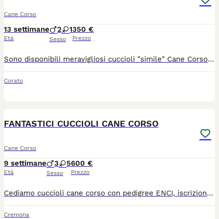
Cane Corso
13 settimane
2
1
350 €
Età
Prezzo
Sesso
Sono disponibili meravigliosi cuccioli "simile" Cane Corso nati il 6 maggio scorso, ideali per chi cerca un compagno forte, fedele e dal mantello davvero esclusivo. Come previsto dalle disposizioni di legge in materia, si utilizza il termine "simile" esclusivamente per la mancanza del pedigree. Nello specifico sono disponibili tre cuccioli: una femmina di colore bianco, un maschio di colore bianco e un maschio di un bel colore caffelatte. I piccoli sono nati e cresciuti in un contesto garantito, con genitori e nonni materni tutti presenti e visibili di persona a Corato, in provincia di Bari. In allegato all'annuncio sono presenti anche le foto del padre (uno splendido cucciolone di circa 20 mesi) e della madre insieme ai piccoli a dieci giorni dalla nascita. Il prezzo per ciascun cucciolo è di 350 €. Per qualsiasi informazione aggiuntiva, per ricevere altre foto dettagliate dei singoli cuccioli disponibili o per fissare un appuntamento e venire a conoscerli di persona a Corato insieme alla loro famiglia canina, potete contattarmi direttamente in privato. Si richiede la massima serietà.
Corato
6
FANTASTICI CUCCIOLI CANE CORSO
Cane Corso
9 settimane
3
5
600 €
Età
Prezzo
Sesso
Cediamo cuccioli cane corso con pedigree ENCI, iscrizione anagrafe canina, vaccinazioni, sverminati e con microchip. Genitori entrambi con pedigree ENCI, visibili di nostra proprietà. Mamma nera e padre grigio tigrato. Disponibili da Agosto, richiesta di 600 euro.
Cremona