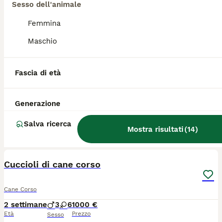
Sesso dell'animale
1
5
Femmina
Cuccioli cane corao
Maschio
Cane Corso
In scadenza 1 settimana
9
800 €
Fascia di età
Età
Prezzo
Sesso
I cuccioli saranno ceduti dopo i 60 giorni di età con vaccinazione sverminazione libretto sanitario pedigree
Generazione
Civita Castellana
Salva ricerca
Mostra risultati
(
14
)
5
Cuccioli di cane corso
Cane Corso
2 settimane
3
6
1000 €
Età
Prezzo
Sesso