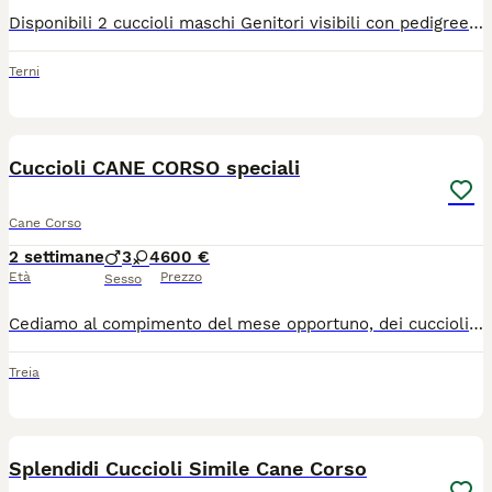
Disponibili 2 cuccioli maschi Genitori visibili con pedigree ENCI I cuccioli verranno ceduti con microchip, sverminazione, vaccini e pedigree Prezzo variabile a seconda del cucciolo a causa del colore
Terni
15
1
Cuccioli CANE CORSO speciali
Cane Corso
2 settimane
3
4
600 €
Età
Prezzo
Sesso
Cediamo al compimento del mese opportuno, dei cuccioli stupendi, da madre colore tabby scuro e padre grigio. Verranno ceduti con o senza pedigree, con prezzi differenti. Per noi è essenziale che il cucciolo trovi una famiglia idonea per cui verranno seguite le persona alla scelta giusta. Il cane corso si può adattare a varie situazioni famigliari, ma il carattere potrebbe influire in questo. Che il CANE SCELGA la famiglia sarebbe la cosa più opportuna. Chiediamo una telefonata di conoscimento previo messaggio Whatsapp, così da iniziare a conoscerci meglio. Ai cuccioli verranno dati alimenti scelti per integrare subito vitamine e minerali per la crescita. Ottimo che la nuova famiglia possa vedere il cucciolo più spesso per creare quel legame indissolubile. Possibilità di trasporto del cucciolo a carico della famiglia. SI parte da un prezzo minimo per poi valutare se è il primo nato o le caratteristiche, il prezzo messo è senza pedigree. La linea di sangue è ottima. Attualmente abbiamo un maschio scuro e due grigi, e tutte femmine grigie tranne una. A BREVE nuove foto disponibili PER ALTRE INFO SU FB: I CANI DI SINOEL-MONTELUPONE MC CONSIGLIAMO VIVAMENTE DI MANDARE UN WHATSAPP PER INFO E FOTO AGGIORNATE. GRAZIE
Treia
23
Splendidi Cuccioli Simile Cane Corso