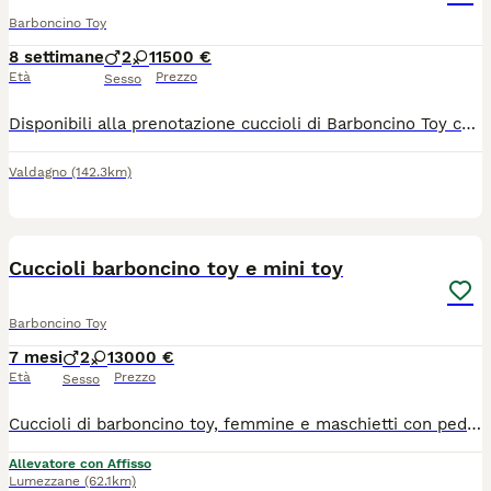
Barboncino Toy
8 settimane
2
1
1500 €
Età
Prezzo
Sesso
Disponibili alla prenotazione cuccioli di Barboncino Toy colore nero e marrone cioccolato. I genitori hanno Pedigree Enci, test genetici e ortopedici per le patologie della razza. Entrambi visibili qui a casa. I piccoli avranno microchip, vaccinazione, sverminazione completa, libretto sanitario, visita veterinaria di controllo, iscrizione all' anagrafica canina. Vengono cresciuti in famiglia, coccolati dai bambini e socializzati con altri cani. Rimango a disposizione per ulteriori informazioni. Richiesti 1500 maschi, 1600 femmine
Valdagno
(142.3km)
13
3
Cuccioli barboncino toy e mini toy
Barboncino Toy
7 mesi
2
1
3000 €
Età
Prezzo
Sesso
Cuccioli di barboncino toy, femmine e maschietti con pedigree Enci. Alta genealogia, genitori con test genetici, deposito DNA. Verranno ceduti con 3 vaccini, sverminati microchipati, inscritta al anagrafe, con certificato veterinario di buona salute e certificato Pedigree Enci . I cuccioli sono socializzati e abituati ad usare la traversina . Prezzi a partire da 2000 a 3500. Per altre info scrivete direttamente su whatsapp-3884603625 per una risposta più immediata.
Allevatore con Affisso
Lumezzane
(62.1km)