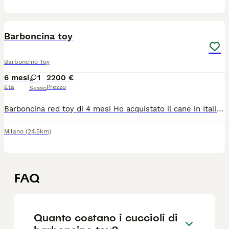
6
Barboncina toy
Barboncino Toy
6 mesi
1
2200 €
Età
Prezzo
Sesso
Barboncina red toy di 4 mesi Ho acquistato il cane in Italia da un allevatore certificato. La vendo perché devo tornare nel mio paese e non posso portarla con me. È una cucciola molto dormigliona che ama le attenzioni e la compagnia. La vendo con tutti i suoi documenti (passaporto, vaccinazioni, certificato di buona salute, passaggio di proprietà ) e sono inclusi anche i suoi accessori (shampoo, balsamo, letto, ciotole, giocattoli, coperta).
Milano
(24.5km)
FAQ
Quanto costano i cuccioli di