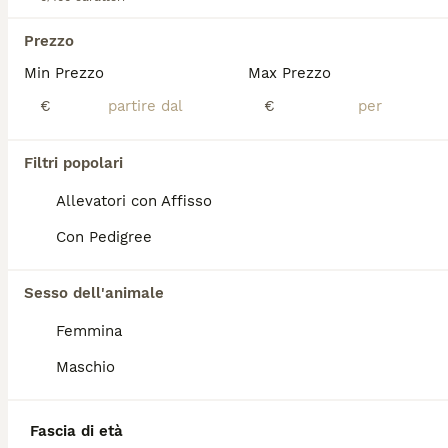
Prezzo
Barboncina toy
Min Prezzo
Max Prezzo
Barboncino Toy
€
€
15 settimane
1
Età
Sesso
Filtri popolari
Disponibile barboncina toy nera femmina, con possibilità di consegna. Nata il 19/4/26 da genitori toy.
Allevatori con Affisso
Allevatore con Affisso
Con Pedigree
Brescia
(55km)
2
Sesso dell'animale
Barboncini fulvi Toy con pedegree Enci
Femmina
Maschio
Barboncino Toy
5 settimane
1
2
Età
Sesso
Fascia di età