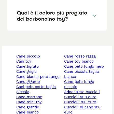
Qual è il colore più pregiato
del barboncino toy?
cane piccolo
cane rosso razza
cani toy
cane toy bianco
cane tigrato
cane pelo lungo nero
cane grigio
cane piccola taglia
cane bianco pelo lungo
bianco
cane gigante
cane pelo lungo
cani pelo corto taglia
piccolo
piccola
addestrato cuccioli
cane marrone
cuccioli 500 euro
cane mini toy
cuccioli 700 euro
cane grande
cuccioli di cane 100
cane bianco
euro