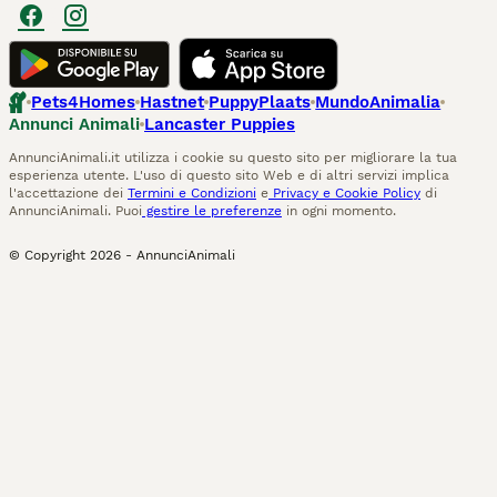
Pets4Homes
Hastnet
PuppyPlaats
MundoAnimalia
Annunci Animali
Lancaster Puppies
AnnunciAnimali.it utilizza i cookie su questo sito per migliorare la tua
esperienza utente. L'uso di questo sito Web e di altri servizi implica
l'accettazione dei
Termini e Condizioni
e
Privacy e Cookie Policy
di
AnnunciAnimali. Puoi
gestire le preferenze
in ogni momento.
© Copyright
2026
-
AnnunciAnimali