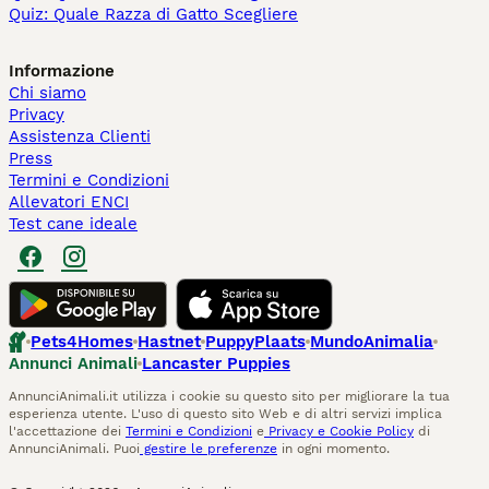
Quiz: Quale Razza di Gatto Scegliere
Informazione
Chi siamo
Privacy
Assistenza Clienti
Press
Termini e Condizioni
Allevatori ENCI
Test cane ideale
Pets4Homes
Hastnet
PuppyPlaats
MundoAnimalia
Annunci Animali
Lancaster Puppies
AnnunciAnimali.it utilizza i cookie su questo sito per migliorare la tua
esperienza utente. L'uso di questo sito Web e di altri servizi implica
l'accettazione dei
Termini e Condizioni
e
Privacy e Cookie Policy
di
AnnunciAnimali. Puoi
gestire le preferenze
in ogni momento.