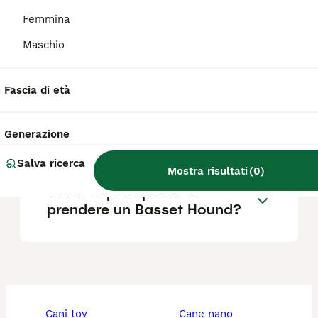
Femmina
Maschio
Quali sono i difetti del
Basset Hound?
Fascia di età
Il Basset Hound è adatto ai
Generazione
bambini?
Salva ricerca
Mostra risultati
(
0
)
Cosa sapere prima di
prendere un Basset Hound?
cani toy
cane nano