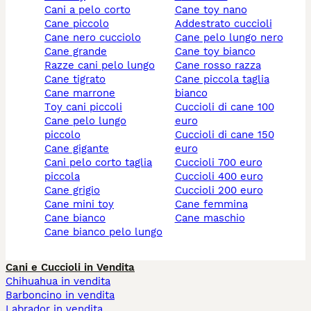
cani a pelo corto
cane toy nano
cane piccolo
addestrato cuccioli
cane nero cucciolo
cane pelo lungo nero
cane grande
cane toy bianco
razze cani pelo lungo
cane rosso razza
cane tigrato
cane piccola taglia
cane marrone
bianco
toy cani piccoli
cuccioli di cane 100
cane pelo lungo
euro
piccolo
cuccioli di cane 150
cane gigante
euro
cani pelo corto taglia
cuccioli 700 euro
piccola
cuccioli 400 euro
cane grigio
cuccioli 200 euro
cane mini toy
cane femmina
cane bianco
cane maschio
cane bianco pelo lungo
Cani e Cuccioli in Vendita
Chihuahua in vendita
Barboncino in vendita
Labrador in vendita