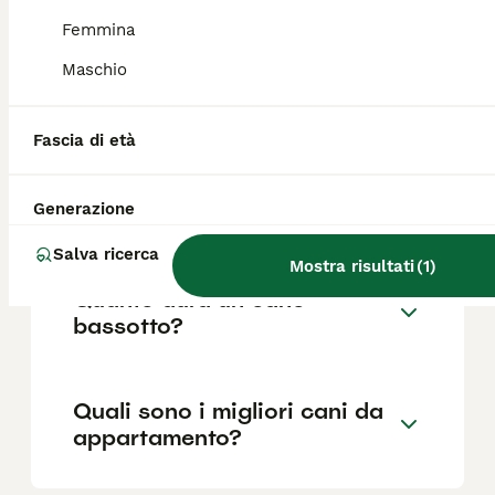
Femmina
Maschio
Quali sono i difetti dei
bassotti?
Fascia di età
Quanto è impegnativo un
Generazione
bassotto?
Salva ricerca
Mostra risultati
(
1
)
Quanto dura un cane
bassotto?
Quali sono i migliori cani da
appartamento?