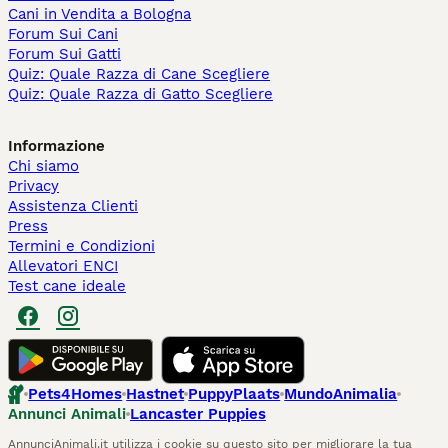
Cani in Vendita a Bologna
Forum Sui Cani
Forum Sui Gatti
Quiz: Quale Razza di Cane Scegliere
Quiz: Quale Razza di Gatto Scegliere
Informazione
Chi siamo
Privacy
Assistenza Clienti
Press
Termini e Condizioni
Allevatori ENCI
Test cane ideale
Pets4Homes
Hastnet
PuppyPlaats
MundoAnimalia
Annunci Animali
Lancaster Puppies
AnnunciAnimali.it utilizza i cookie su questo sito per migliorare la tua