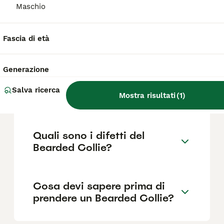
Maschio
Quanto dura la vita di un
Fascia di età
Bearded Collie?
Generazione
Qual è il carattere del
Salva ricerca
Bearded Collie?
Mostra risultati
(
1
)
Quali sono i difetti del
Bearded Collie?
Cosa devi sapere prima di
prendere un Bearded Collie?