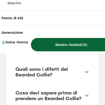
fattori come il pedigree, la reputazione
Maschio
dell'allevatore e la posizione.
Fascia di età
Quanto dura la vita di un
Bearded Collie?
Generazione
Salva ricerca
Qual è il carattere del
Mostra risultati
(
0
)
Bearded Collie?
Quali sono i difetti del
Bearded Collie?
Cosa devi sapere prima di
prendere un Bearded Collie?