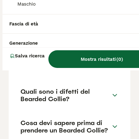
fattori come il pedigree, la reputazione
Maschio
dell'allevatore e la posizione.
Fascia di età
Quanto dura la vita di un
Bearded Collie?
Generazione
Salva ricerca
Qual è il carattere del
Mostra risultati
(
0
)
Bearded Collie?
Quali sono i difetti del
Bearded Collie?
Cosa devi sapere prima di
prendere un Bearded Collie?