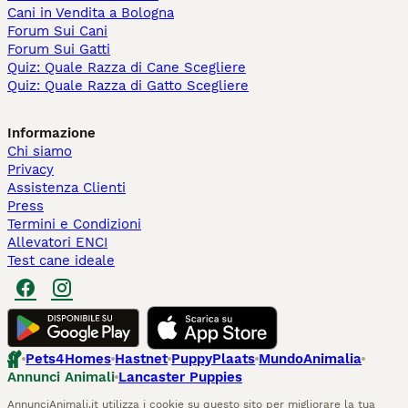
Cani in Vendita a Bologna
Forum Sui Cani
Forum Sui Gatti
Quiz: Quale Razza di Cane Scegliere
Quiz: Quale Razza di Gatto Scegliere
Informazione
Chi siamo
Privacy
Assistenza Clienti
Press
Termini e Condizioni
Allevatori ENCI
Test cane ideale
Pets4Homes
Hastnet
PuppyPlaats
MundoAnimalia
Annunci Animali
Lancaster Puppies
AnnunciAnimali.it utilizza i cookie su questo sito per migliorare la tua