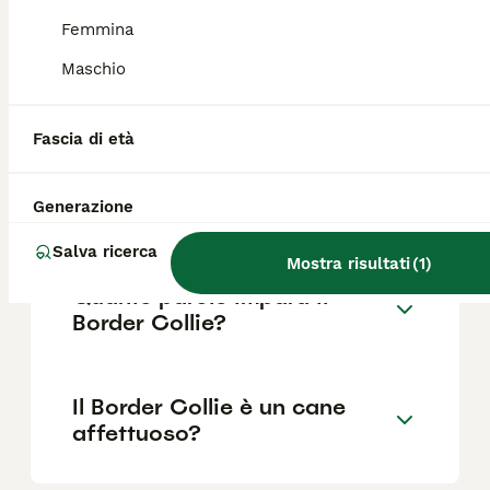
Femmina
Maschio
Quali sono i difetti del
Border Collie?
Fascia di età
Per chi è adatto un Border
Generazione
Collie?
Salva ricerca
Mostra risultati
(
1
)
Quante parole impara il
Border Collie?
Il Border Collie è un cane
affettuoso?