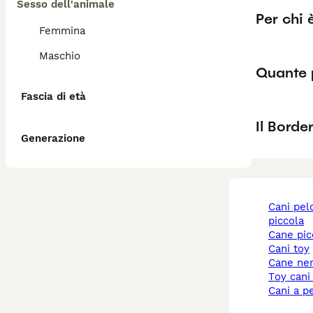
Sesso dell'animale
Per chi 
Femmina
Maschio
Quante p
Fascia di età
Il Borde
Generazione
cani pelo corto taglia
piccola
cane pi
cani toy
cane ne
toy cani
cani a p