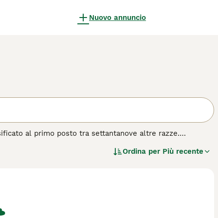
Nuovo annuncio
sificato al primo posto tra settantanove altre razze.
ti del mondo, il border collie è da sempre apprezzato come
Ordina per
Più recente
e conducono una vita attiva all'aperto. Questa è una razza
razza di cane.