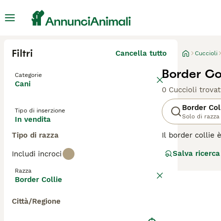
Filtri
Cancella tutto
Cuccioli
Border Col
Categorie
Cani
0 Cuccioli trovat
Border Col
Tipo di inserzione
Solo di razza
In vendita
Tipo di razza
Il border collie 
Lavorando come c
Salva ricerca
Includi incroci
ottimo cane da l
impegnativa e al
Razza
Border Collie
Leggi la
nostra p
Città/Regione