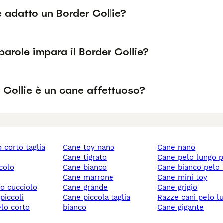
è adatto un Border Collie?
arole impara il Border Collie?
r Collie è un cane affettuoso?
cane toy nano
cane nano
cane tigrato
cane pelo lungo 
ccolo
cane bianco
cane bianco pelo
cane marrone
cane mini toy
ro cucciolo
cane grande
cane grigio
 piccoli
cane piccola taglia
razze cani pelo l
elo corto
bianco
cane gigante