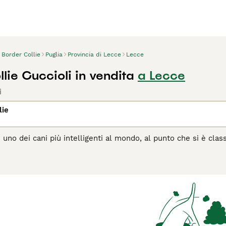
Border Collie
Puglia
Provincia di Lecce
Lecce
lie Cuccioli in vendita
a Lecce
i
lie
è uno dei cani più intelligenti al mondo, al punto che si è clas
ane da pastore da generazioni, sia in Italia che in altre par
avoro e da compagnia, particolarmente adatto alle persone ch
lo stesso tempo una delle più versatili al mondo.
agina di consigli sul Border Collie
per informazioni su questa 