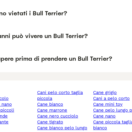
o vietati i Bull Terrier?
nni può vivere un Bull Terrier?
ere prima di prendere un Bull Terrier?
cani pelo corto taglia
cane grigio
ccolo
piccola
cani a pelo corto
y nano
cane bianco
cane mini toy
 piccoli
cane marrone
cane pelo lungo 
ande
cane nero cucciolo
cane nano
gante
cane tigrato
cane piccola taglia
cane bianco pelo lungo
bianco