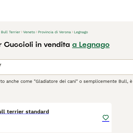
Bull Terrier
Veneto
Provincia di Verona
Legnago
er Cuccioli in vendita
a Legnago
r
 noto anche come "Gladiatore dei cani" o semplicemente Bull, è 
 possente.
9
1
famosi per il loro spirito indomito, la lealtà verso la famiglia
, dove erano utilizzati in competizioni di combattimento, oggi s
ro apparenza forte, i Bull Terrier sono incredibilmente dolci 
ull terrier standard
 Richiedono un'educazione coerente, esercizio regolare e soci