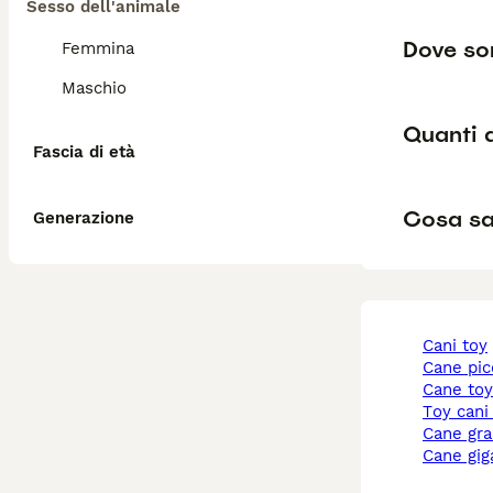
Sesso dell'animale
Dove son
Femmina
Maschio
Quanti a
Fascia di età
Cosa sap
Generazione
cani toy
cane pi
cane to
toy cani
cane gr
cane gi