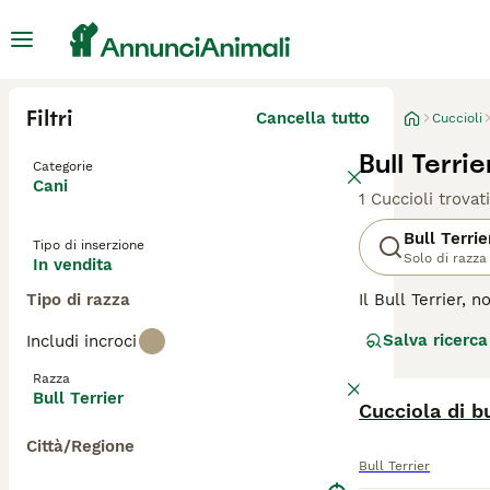
Filtri
Cancella tutto
Cuccioli
Bull Terri
Categorie
Cani
1 Cuccioli trovati
Bull Terrie
Tipo di inserzione
Solo di razza
In vendita
Tipo di razza
Il Bull Terrier,
sua muscolatura
Salva ricerca
Includi incroci
Questi cani sono 
Razza
dell'Inghilterra
Bull Terrier
Nonostante la lo
Cucciola di b
dell'attenzione.
Città/Regione
positivo.
Bull Terrier