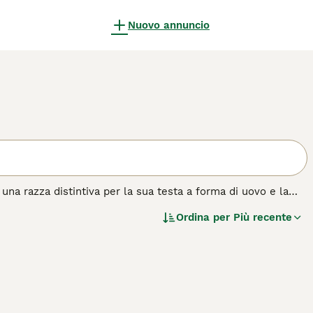
Nuovo annuncio
una razza distintiva per la sua testa a forma di uovo e la
Ordina per
Più recente
 e il loro atteggiamento gioioso e giocoso. Originari
i distinguono per essere compagni affettuosi e protettivi.
con i membri della famiglia e adorano essere al centro
alizzazione precoce per canalizzare la loro energia in modo