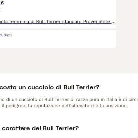
iere un
Bull Terrier nella tua vita
, leggi la guida all'acquisto pe
 €
o
Disponibile cucciola femmina di Bull Terrier standard Proveniente da cucciolata cresciuta in ambiente domestico, con genitori visibili e selezionati. La cucciola sarà ceduta con pedigree, ciclo vaccinale completo e vermifugo effettuato. Disponibile dal compimento dei 2 mesi, dal 10 giugno Annuncio rivolto a persone serie, e amanti della razza. Per altrr info e prezzo scrivere in privato. X
72.7km)
osta un cucciolo di Bull Terrier?
io di un cucciolo di Bull Terrier di razza pura in Italia è di ci
 il pedigree, la reputazione dell'allevatore e la posizione.
l carattere del Bull Terrier?