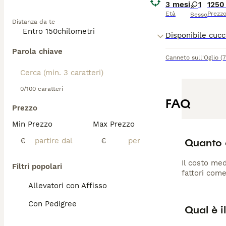
Prima di accogl
3 mesi
1
1250
Età
Prezz
Sesso
Distanza da te
Parola chiave
Canneto sull'Oglio
(
0/100 caratteri
FAQ
Prezzo
Min Prezzo
Max Prezzo
Quanto c
€
€
Il costo med
Filtri popolari
fattori come
Allevatori con Affisso
Con Pedigree
Qual è i