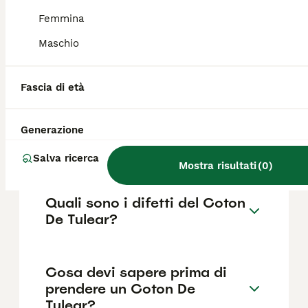
fattori come il pedigree, la reputazione
dell'allevatore e la posizione.
Femmina
Maschio
Quanto dura la vita di un
Coton De Tulear?
Fascia di età
Generazione
Qual è il carattere del Coton
De Tulear?
Salva ricerca
Mostra risultati
(
0
)
Quali sono i difetti del Coton
De Tulear?
Cosa devi sapere prima di
prendere un Coton De
Tulear?