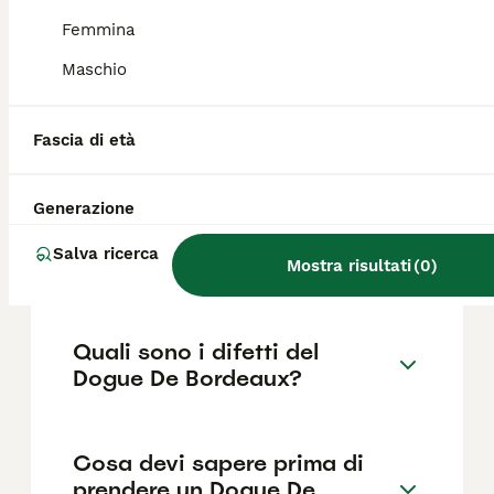
436€ ,anche se i prezzi possono variare in
base a fattori come il pedigree, la
Femmina
reputazione dell'allevatore e la posizione.
Maschio
Quanto dura la vita di un
Fascia di età
Dogue De Bordeaux?
Generazione
Qual è il carattere del Dogue
Salva ricerca
De Bordeaux?
Mostra risultati
(
0
)
Quali sono i difetti del
Dogue De Bordeaux?
Cosa devi sapere prima di
prendere un Dogue De