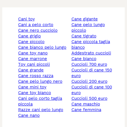
cani toy
cane gigante
cani a pelo corto
cane pelo lungo
cane nero cucciolo
piccolo
cane grigio
cane tigrato
cane piccolo
cane piccola taglia
cane bianco pelo lungo
bianco
cane toy nano
addestrato cuccioli
cane marrone
cane bianco
toy cani piccoli
cuccioli 700 euro
cane grande
cuccioli di cane 150
cane rosso razza
euro
cane pelo lungo nero
cuccioli 200 euro
cane mini toy
cuccioli di cane 100
cane toy bianco
euro
cani pelo corto taglia
cuccioli 500 euro
piccola
cane maschio
razze cani pelo lungo
cane femmina
cane nano