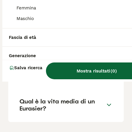
Femmina
Quanto costa un cane
Maschio
Eurasier?
Fascia di età
L'Eurasier perde molto pelo?
Generazione
Salva ricerca
Qual è il temperamento
Mostra risultati
(
0
)
dell'Eurasier?
Qual è la vita media di un
Eurasier?